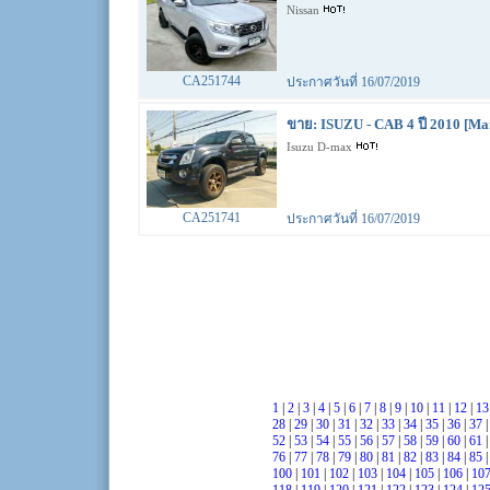
Nissan
CA251744
ประกาศวันที่ 16/07/2019
ขาย: ISUZU - CAB 4 ปี 2010 [Ma
Isuzu D-max
CA251741
ประกาศวันที่ 16/07/2019
1
|
2
|
3
|
4
|
5
|
6
|
7
|
8
|
9
|
10
|
11
|
12
|
1
28
|
29
|
30
|
31
|
32
|
33
|
34
|
35
|
36
|
37
52
|
53
|
54
|
55
|
56
|
57
|
58
|
59
|
60
|
61
76
|
77
|
78
|
79
|
80
|
81
|
82
|
83
|
84
|
85
100
|
101
|
102
|
103
|
104
|
105
|
106
|
10