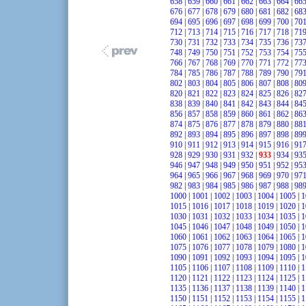
658
|
659
|
660
|
661
|
662
|
663
|
664
|
66
676
|
677
|
678
|
679
|
680
|
681
|
682
|
68
694
|
695
|
696
|
697
|
698
|
699
|
700
|
70
712
|
713
|
714
|
715
|
716
|
717
|
718
|
71
730
|
731
|
732
|
733
|
734
|
735
|
736
|
73
748
|
749
|
750
|
751
|
752
|
753
|
754
|
75
766
|
767
|
768
|
769
|
770
|
771
|
772
|
77
784
|
785
|
786
|
787
|
788
|
789
|
790
|
79
802
|
803
|
804
|
805
|
806
|
807
|
808
|
80
820
|
821
|
822
|
823
|
824
|
825
|
826
|
82
838
|
839
|
840
|
841
|
842
|
843
|
844
|
84
856
|
857
|
858
|
859
|
860
|
861
|
862
|
86
874
|
875
|
876
|
877
|
878
|
879
|
880
|
88
892
|
893
|
894
|
895
|
896
|
897
|
898
|
89
910
|
911
|
912
|
913
|
914
|
915
|
916
|
91
928
|
929
|
930
|
931
|
932
|
933
|
934
|
93
946
|
947
|
948
|
949
|
950
|
951
|
952
|
95
964
|
965
|
966
|
967
|
968
|
969
|
970
|
97
982
|
983
|
984
|
985
|
986
|
987
|
988
|
98
1000
|
1001
|
1002
|
1003
|
1004
|
1005
|
1
1015
|
1016
|
1017
|
1018
|
1019
|
1020
|
1
1030
|
1031
|
1032
|
1033
|
1034
|
1035
|
1
1045
|
1046
|
1047
|
1048
|
1049
|
1050
|
1
1060
|
1061
|
1062
|
1063
|
1064
|
1065
|
1
1075
|
1076
|
1077
|
1078
|
1079
|
1080
|
1
1090
|
1091
|
1092
|
1093
|
1094
|
1095
|
1
1105
|
1106
|
1107
|
1108
|
1109
|
1110
|
1
1120
|
1121
|
1122
|
1123
|
1124
|
1125
|
1
1135
|
1136
|
1137
|
1138
|
1139
|
1140
|
1
1150
|
1151
|
1152
|
1153
|
1154
|
1155
|
1