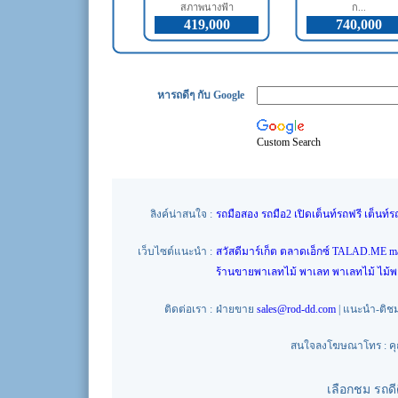
สภาพนางฟ้า
ก...
419,000
740,000
หารถดีๆ กับ Google
Custom Search
ลิงค์น่าสนใจ :
รถมือสอง
รถมือ2
เปิดเต็นท์รถฟรี
เต็นท์ร
เว็บไซต์แนะนำ :
สวัสดีมาร์เก็ต
ตลาดเอ็กซ์
TALAD.ME
m
ร้านขายพาเลทไม้
พาเลท
พาเลทไม้
ไม้
ติดต่อเรา :
ฝ่ายขาย
sales@rod-dd.com
| แนะนำ-ติช
สนใจลงโฆษณาโทร : คุณน
เลือกชม รถด