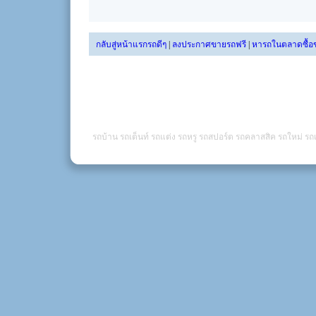
กลับสู่หน้าแรกรถดีๆ
|
ลงประกาศขายรถฟรี
|
หารถในตลาดซื้อ
รถบ้าน รถเต็นท์ รถแต่ง รถหรู รถสปอร์ต รถคลาสสิค รถใหม่ รถเ