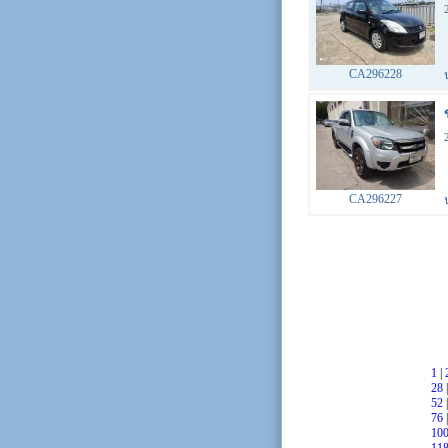
CA296228
CA296227
1
|
28
52
76
10