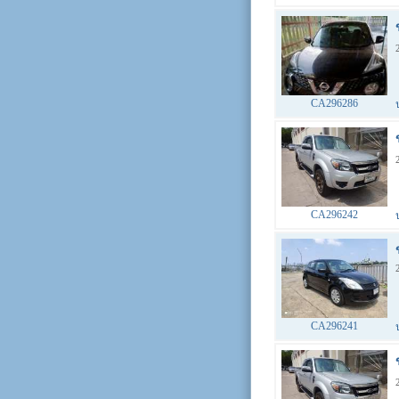
CA296286
CA296242
CA296241