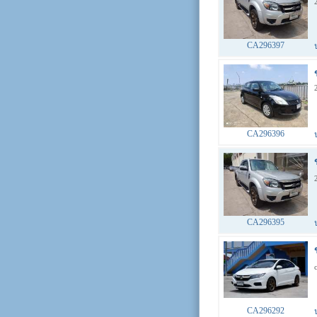
CA296397
CA296396
CA296395
CA296292