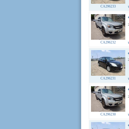
CA296233
CA296232
CA296231
CA296230