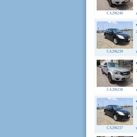
CA296240
CA296239
CA296238
CA296237