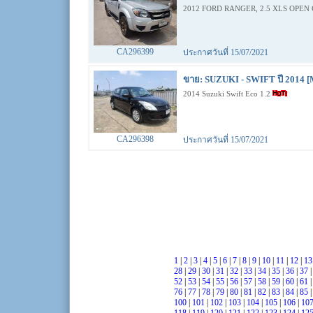
2012 FORD RANGER, 2.5 XLS OPEN 
CA296399
ประกาศวันที่ 15/07/2021
ขาย: SUZUKI - SWIFT ปี 2014 [
2014 Suzuki Swift Eco 1.2
CA296398
ประกาศวันที่ 15/07/2021
1
|
2
|
3
|
4
|
5
|
6
|
7
|
8
|
9
|
10
|
11
|
12
|
1
28
|
29
|
30
|
31
|
32
|
33
|
34
|
35
|
36
|
37
52
|
53
|
54
|
55
|
56
|
57
|
58
|
59
|
60
|
61
76
|
77
|
78
|
79
|
80
|
81
|
82
|
83
|
84
|
85
100
|
101
|
102
|
103
|
104
|
105
|
106
|
10