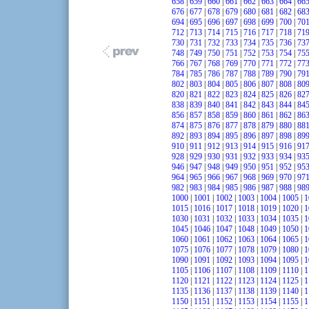
658
|
659
|
660
|
661
|
662
|
663
|
664
|
66
676
|
677
|
678
|
679
|
680
|
681
|
682
|
68
694
|
695
|
696
|
697
|
698
|
699
|
700
|
70
712
|
713
|
714
|
715
|
716
|
717
|
718
|
71
730
|
731
|
732
|
733
|
734
|
735
|
736
|
73
748
|
749
|
750
|
751
|
752
|
753
|
754
|
75
766
|
767
|
768
|
769
|
770
|
771
|
772
|
77
784
|
785
|
786
|
787
|
788
|
789
|
790
|
79
802
|
803
|
804
|
805
|
806
|
807
|
808
|
80
820
|
821
|
822
|
823
|
824
|
825
|
826
|
82
838
|
839
|
840
|
841
|
842
|
843
|
844
|
84
856
|
857
|
858
|
859
|
860
|
861
|
862
|
86
874
|
875
|
876
|
877
|
878
|
879
|
880
|
88
892
|
893
|
894
|
895
|
896
|
897
|
898
|
89
910
|
911
|
912
|
913
|
914
|
915
|
916
|
91
928
|
929
|
930
|
931
|
932
|
933
|
934
|
93
946
|
947
|
948
|
949
|
950
|
951
|
952
|
95
964
|
965
|
966
|
967
|
968
|
969
|
970
|
97
982
|
983
|
984
|
985
|
986
|
987
|
988
|
98
1000
|
1001
|
1002
|
1003
|
1004
|
1005
|
1
1015
|
1016
|
1017
|
1018
|
1019
|
1020
|
1
1030
|
1031
|
1032
|
1033
|
1034
|
1035
|
1
1045
|
1046
|
1047
|
1048
|
1049
|
1050
|
1
1060
|
1061
|
1062
|
1063
|
1064
|
1065
|
1
1075
|
1076
|
1077
|
1078
|
1079
|
1080
|
1
1090
|
1091
|
1092
|
1093
|
1094
|
1095
|
1
1105
|
1106
|
1107
|
1108
|
1109
|
1110
|
1
1120
|
1121
|
1122
|
1123
|
1124
|
1125
|
1
1135
|
1136
|
1137
|
1138
|
1139
|
1140
|
1
1150
|
1151
|
1152
|
1153
|
1154
|
1155
|
1