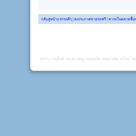
กลับสู่หน้าแรกรถดีๆ
|
ลงประกาศขายรถฟรี
|
หารถในตลาดซื้อ
รถบ้าน รถเต็นท์ รถแต่ง รถหรู รถสปอร์ต รถคลาสสิค รถใหม่ รถเ