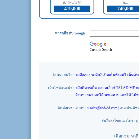
สภาพนางฟ้า
ก...
419,000
740,000
หารถดีๆ กับ Google
Custom Search
ลิงค์น่าสนใจ :
รถมือสอง
รถมือ2
เปิดเต็นท์รถฟรี
เต็นท์ร
เว็บไซต์แนะนำ :
สวัสดีมาร์เก็ต
ตลาดเอ็กซ์
TALAD.ME
m
ร้านขายพาเลทไม้
พาเลท
พาเลทไม้
ไม้
ติดต่อเรา :
ฝ่ายขาย
sales@rod-dd.com
| แนะนำ-ติช
สนใจลงโฆษณาโทร : คุณน
เลือกชม รถด