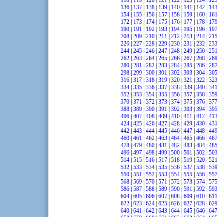
118
|
119
|
120
|
121
|
122
|
123
|
124
|
12
136
|
137
|
138
|
139
|
140
|
141
|
142
|
14
154
|
155
|
156
|
157
|
158
|
159
|
160
|
16
172
|
173
|
174
|
175
|
176
|
177
|
178
|
17
190
|
191
|
192
|
193
|
194
|
195
|
196
|
19
208
|
209
|
210
|
211
|
212
|
213
|
214
|
21
226
|
227
|
228
|
229
|
230
|
231
|
232
|
23
244
|
245
|
246
|
247
|
248
|
249
|
250
|
25
262
|
263
|
264
|
265
|
266
|
267
|
268
|
26
280
|
281
|
282
|
283
|
284
|
285
|
286
|
28
298
|
299
|
300
|
301
|
302
|
303
|
304
|
30
316
|
317
|
318
|
319
|
320
|
321
|
322
|
32
334
|
335
|
336
|
337
|
338
|
339
|
340
|
34
352
|
353
|
354
|
355
|
356
|
357
|
358
|
35
370
|
371
|
372
|
373
|
374
|
375
|
376
|
37
388
|
389
|
390
|
391
|
392
|
393
|
394
|
39
406
|
407
|
408
|
409
|
410
|
411
|
412
|
41
424
|
425
|
426
|
427
|
428
|
429
|
430
|
43
442
|
443
|
444
|
445
|
446
|
447
|
448
|
44
460
|
461
|
462
|
463
|
464
|
465
|
466
|
46
478
|
479
|
480
|
481
|
482
|
483
|
484
|
48
496
|
497
|
498
|
499
|
500
|
501
|
502
|
50
514
|
515
|
516
|
517
|
518
|
519
|
520
|
52
532
|
533
|
534
|
535
|
536
|
537
|
538
|
53
550
|
551
|
552
|
553
|
554
|
555
|
556
|
55
568
|
569
|
570
|
571
|
572
|
573
|
574
|
57
586
|
587
|
588
|
589
|
590
|
591
|
592
|
59
604
|
605
|
606
|
607
|
608
|
609
|
610
|
61
622
|
623
|
624
|
625
|
626
|
627
|
628
|
62
640
|
641
|
642
|
643
|
644
|
645
|
646
|
64