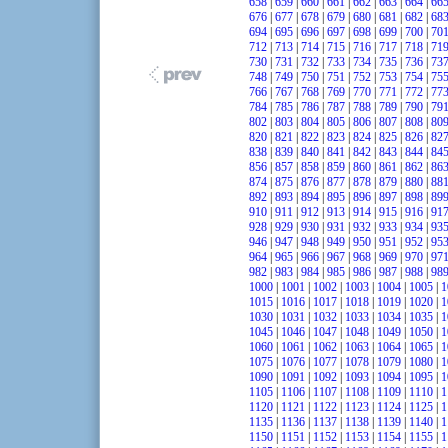
658
|
659
|
660
|
661
|
662
|
663
|
664
|
66
676
|
677
|
678
|
679
|
680
|
681
|
682
|
68
694
|
695
|
696
|
697
|
698
|
699
|
700
|
70
712
|
713
|
714
|
715
|
716
|
717
|
718
|
71
730
|
731
|
732
|
733
|
734
|
735
|
736
|
73
748
|
749
|
750
|
751
|
752
|
753
|
754
|
75
766
|
767
|
768
|
769
|
770
|
771
|
772
|
77
784
|
785
|
786
|
787
|
788
|
789
|
790
|
79
802
|
803
|
804
|
805
|
806
|
807
|
808
|
80
820
|
821
|
822
|
823
|
824
|
825
|
826
|
82
838
|
839
|
840
|
841
|
842
|
843
|
844
|
84
856
|
857
|
858
|
859
|
860
|
861
|
862
|
86
874
|
875
|
876
|
877
|
878
|
879
|
880
|
88
892
|
893
|
894
|
895
|
896
|
897
|
898
|
89
910
|
911
|
912
|
913
|
914
|
915
|
916
|
91
928
|
929
|
930
|
931
|
932
|
933
|
934
|
93
946
|
947
|
948
|
949
|
950
|
951
|
952
|
95
964
|
965
|
966
|
967
|
968
|
969
|
970
|
97
982
|
983
|
984
|
985
|
986
|
987
|
988
|
98
1000
|
1001
|
1002
|
1003
|
1004
|
1005
|
1
1015
|
1016
|
1017
|
1018
|
1019
|
1020
|
1
1030
|
1031
|
1032
|
1033
|
1034
|
1035
|
1
1045
|
1046
|
1047
|
1048
|
1049
|
1050
|
1
1060
|
1061
|
1062
|
1063
|
1064
|
1065
|
1
1075
|
1076
|
1077
|
1078
|
1079
|
1080
|
1
1090
|
1091
|
1092
|
1093
|
1094
|
1095
|
1
1105
|
1106
|
1107
|
1108
|
1109
|
1110
|
1
1120
|
1121
|
1122
|
1123
|
1124
|
1125
|
1
1135
|
1136
|
1137
|
1138
|
1139
|
1140
|
1
1150
|
1151
|
1152
|
1153
|
1154
|
1155
|
1