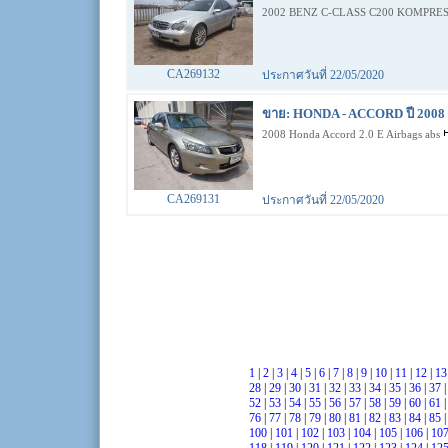
2002 BENZ C-CLASS C200 KOMPRES
CA269132
ประกาศวันที่ 22/05/2020
ขาย: HONDA - ACCORD ปี 2008 
2008 Honda Accord 2.0 E Airbags abs
CA269131
ประกาศวันที่ 22/05/2020
1
|
2
|
3
|
4
|
5
|
6
|
7
|
8
|
9
|
10
|
11
|
12
|
1
28
|
29
|
30
|
31
|
32
|
33
|
34
|
35
|
36
|
37
52
|
53
|
54
|
55
|
56
|
57
|
58
|
59
|
60
|
61
76
|
77
|
78
|
79
|
80
|
81
|
82
|
83
|
84
|
85
100
|
101
|
102
|
103
|
104
|
105
|
106
|
10