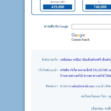
สภาพนางฟ้า
ก...
419,000
740,000
หารถดีๆ กับ Google
Custom Search
ลิงค์น่าสนใจ :
รถมือสอง
รถมือ2
เปิดเต็นท์รถฟรี
เต็นท์ร
เว็บไซต์แนะนำ :
สวัสดีมาร์เก็ต
ตลาดเอ็กซ์
TALAD.ME
m
ร้านขายพาเลทไม้
พาเลท
พาเลทไม้
ไม้
ติดต่อเรา :
ฝ่ายขาย
sales@rod-dd.com
| แนะนำ-ติช
สนใจลงโฆษณาโทร : คุณน
เลือกชม รถด