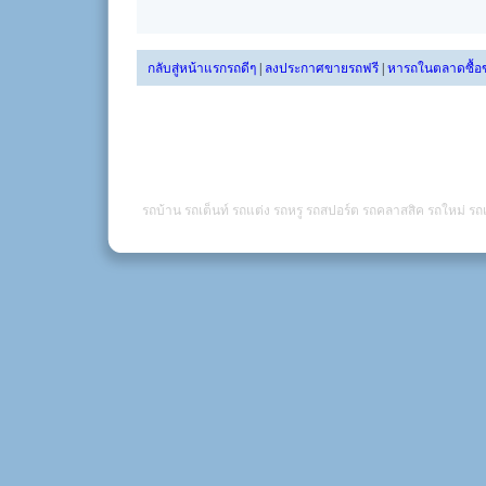
กลับสู่หน้าแรกรถดีๆ
|
ลงประกาศขายรถฟรี
|
หารถในตลาดซื้อ
รถบ้าน รถเต็นท์ รถแต่ง รถหรู รถสปอร์ต รถคลาสสิค รถใหม่ รถเ