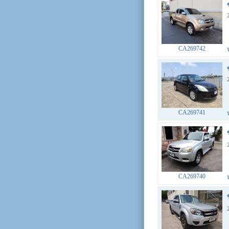
CA269742
CA269741
CA269740