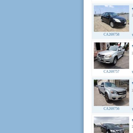
CA269758
CA269757
CA269756