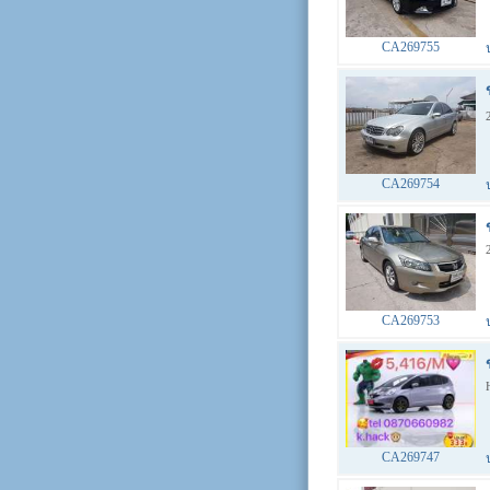
CA269755
CA269754
CA269753
CA269747