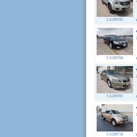
CA269785
CA269784
CA269783
CA269759