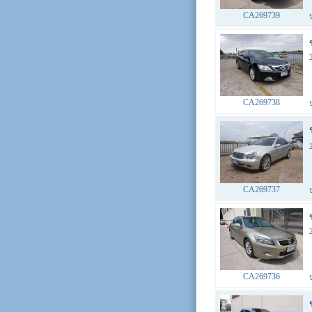
CA269739
CA269738
CA269737
CA269736