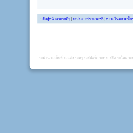
กลับสู่หน้าแรกรถดีๆ
|
ลงประกาศขายรถฟรี
|
หารถในตลาดซื้อ
รถบ้าน รถเต็นท์ รถแต่ง รถหรู รถสปอร์ต รถคลาสสิค รถใหม่ รถเ