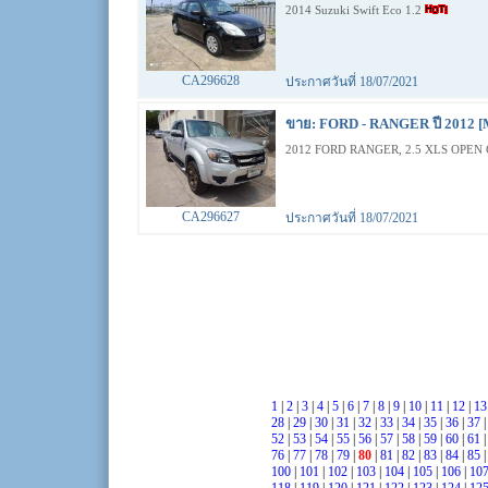
2014 Suzuki Swift Eco 1.2
CA296628
ประกาศวันที่ 18/07/2021
ขาย: FORD - RANGER ปี 2012 [
2012 FORD RANGER, 2.5 XLS OPEN 
CA296627
ประกาศวันที่ 18/07/2021
1
|
2
|
3
|
4
|
5
|
6
|
7
|
8
|
9
|
10
|
11
|
12
|
1
28
|
29
|
30
|
31
|
32
|
33
|
34
|
35
|
36
|
37
52
|
53
|
54
|
55
|
56
|
57
|
58
|
59
|
60
|
61
76
|
77
|
78
|
79
|
80
|
81
|
82
|
83
|
84
|
85
100
|
101
|
102
|
103
|
104
|
105
|
106
|
10