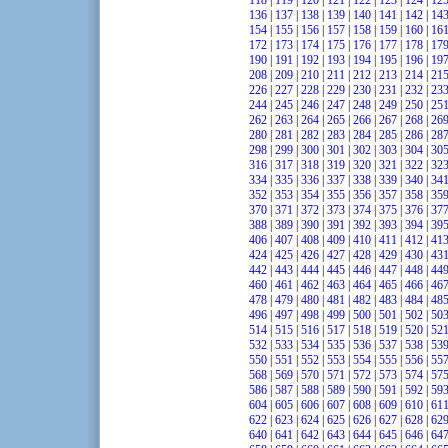
118
|
119
|
120
|
121
|
122
|
123
|
124
|
12
136
|
137
|
138
|
139
|
140
|
141
|
142
|
14
154
|
155
|
156
|
157
|
158
|
159
|
160
|
16
172
|
173
|
174
|
175
|
176
|
177
|
178
|
17
190
|
191
|
192
|
193
|
194
|
195
|
196
|
19
208
|
209
|
210
|
211
|
212
|
213
|
214
|
21
226
|
227
|
228
|
229
|
230
|
231
|
232
|
23
244
|
245
|
246
|
247
|
248
|
249
|
250
|
25
262
|
263
|
264
|
265
|
266
|
267
|
268
|
26
280
|
281
|
282
|
283
|
284
|
285
|
286
|
28
298
|
299
|
300
|
301
|
302
|
303
|
304
|
30
316
|
317
|
318
|
319
|
320
|
321
|
322
|
32
334
|
335
|
336
|
337
|
338
|
339
|
340
|
34
352
|
353
|
354
|
355
|
356
|
357
|
358
|
35
370
|
371
|
372
|
373
|
374
|
375
|
376
|
37
388
|
389
|
390
|
391
|
392
|
393
|
394
|
39
406
|
407
|
408
|
409
|
410
|
411
|
412
|
41
424
|
425
|
426
|
427
|
428
|
429
|
430
|
43
442
|
443
|
444
|
445
|
446
|
447
|
448
|
44
460
|
461
|
462
|
463
|
464
|
465
|
466
|
46
478
|
479
|
480
|
481
|
482
|
483
|
484
|
48
496
|
497
|
498
|
499
|
500
|
501
|
502
|
50
514
|
515
|
516
|
517
|
518
|
519
|
520
|
52
532
|
533
|
534
|
535
|
536
|
537
|
538
|
53
550
|
551
|
552
|
553
|
554
|
555
|
556
|
55
568
|
569
|
570
|
571
|
572
|
573
|
574
|
57
586
|
587
|
588
|
589
|
590
|
591
|
592
|
59
604
|
605
|
606
|
607
|
608
|
609
|
610
|
61
622
|
623
|
624
|
625
|
626
|
627
|
628
|
62
640
|
641
|
642
|
643
|
644
|
645
|
646
|
64