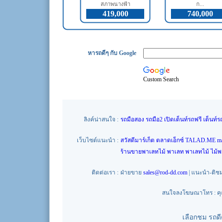
สภาพนางฟ้า
ก...
419,000
740,000
หารถดีๆ กับ Google
Custom Search
ลิงค์น่าสนใจ :
รถมือสอง
รถมือ2
เปิดเต็นท์รถฟรี
เต็นท์ร
เว็บไซต์แนะนำ :
สวัสดีมาร์เก็ต
ตลาดเอ็กซ์
TALAD.ME
m
ร้านขายพาเลทไม้
พาเลท
พาเลทไม้
ไม้
ติดต่อเรา :
ฝ่ายขาย
sales@rod-dd.com
| แนะนำ-ติช
สนใจลงโฆษณาโทร : คุณน
เลือกชม รถด