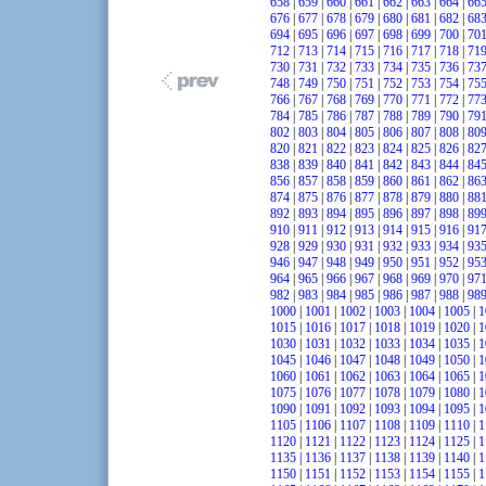
658
|
659
|
660
|
661
|
662
|
663
|
664
|
66
676
|
677
|
678
|
679
|
680
|
681
|
682
|
68
694
|
695
|
696
|
697
|
698
|
699
|
700
|
70
712
|
713
|
714
|
715
|
716
|
717
|
718
|
71
730
|
731
|
732
|
733
|
734
|
735
|
736
|
73
748
|
749
|
750
|
751
|
752
|
753
|
754
|
75
766
|
767
|
768
|
769
|
770
|
771
|
772
|
77
784
|
785
|
786
|
787
|
788
|
789
|
790
|
79
802
|
803
|
804
|
805
|
806
|
807
|
808
|
80
820
|
821
|
822
|
823
|
824
|
825
|
826
|
82
838
|
839
|
840
|
841
|
842
|
843
|
844
|
84
856
|
857
|
858
|
859
|
860
|
861
|
862
|
86
874
|
875
|
876
|
877
|
878
|
879
|
880
|
88
892
|
893
|
894
|
895
|
896
|
897
|
898
|
89
910
|
911
|
912
|
913
|
914
|
915
|
916
|
91
928
|
929
|
930
|
931
|
932
|
933
|
934
|
93
946
|
947
|
948
|
949
|
950
|
951
|
952
|
95
964
|
965
|
966
|
967
|
968
|
969
|
970
|
97
982
|
983
|
984
|
985
|
986
|
987
|
988
|
98
1000
|
1001
|
1002
|
1003
|
1004
|
1005
|
1
1015
|
1016
|
1017
|
1018
|
1019
|
1020
|
1
1030
|
1031
|
1032
|
1033
|
1034
|
1035
|
1
1045
|
1046
|
1047
|
1048
|
1049
|
1050
|
1
1060
|
1061
|
1062
|
1063
|
1064
|
1065
|
1
1075
|
1076
|
1077
|
1078
|
1079
|
1080
|
1
1090
|
1091
|
1092
|
1093
|
1094
|
1095
|
1
1105
|
1106
|
1107
|
1108
|
1109
|
1110
|
1
1120
|
1121
|
1122
|
1123
|
1124
|
1125
|
1
1135
|
1136
|
1137
|
1138
|
1139
|
1140
|
1
1150
|
1151
|
1152
|
1153
|
1154
|
1155
|
1