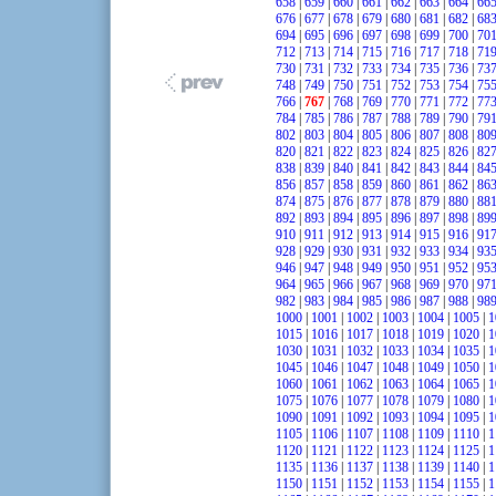
658
|
659
|
660
|
661
|
662
|
663
|
664
|
66
676
|
677
|
678
|
679
|
680
|
681
|
682
|
68
694
|
695
|
696
|
697
|
698
|
699
|
700
|
70
712
|
713
|
714
|
715
|
716
|
717
|
718
|
71
730
|
731
|
732
|
733
|
734
|
735
|
736
|
73
748
|
749
|
750
|
751
|
752
|
753
|
754
|
75
766
|
767
|
768
|
769
|
770
|
771
|
772
|
77
784
|
785
|
786
|
787
|
788
|
789
|
790
|
79
802
|
803
|
804
|
805
|
806
|
807
|
808
|
80
820
|
821
|
822
|
823
|
824
|
825
|
826
|
82
838
|
839
|
840
|
841
|
842
|
843
|
844
|
84
856
|
857
|
858
|
859
|
860
|
861
|
862
|
86
874
|
875
|
876
|
877
|
878
|
879
|
880
|
88
892
|
893
|
894
|
895
|
896
|
897
|
898
|
89
910
|
911
|
912
|
913
|
914
|
915
|
916
|
91
928
|
929
|
930
|
931
|
932
|
933
|
934
|
93
946
|
947
|
948
|
949
|
950
|
951
|
952
|
95
964
|
965
|
966
|
967
|
968
|
969
|
970
|
97
982
|
983
|
984
|
985
|
986
|
987
|
988
|
98
1000
|
1001
|
1002
|
1003
|
1004
|
1005
|
1
1015
|
1016
|
1017
|
1018
|
1019
|
1020
|
1
1030
|
1031
|
1032
|
1033
|
1034
|
1035
|
1
1045
|
1046
|
1047
|
1048
|
1049
|
1050
|
1
1060
|
1061
|
1062
|
1063
|
1064
|
1065
|
1
1075
|
1076
|
1077
|
1078
|
1079
|
1080
|
1
1090
|
1091
|
1092
|
1093
|
1094
|
1095
|
1
1105
|
1106
|
1107
|
1108
|
1109
|
1110
|
1
1120
|
1121
|
1122
|
1123
|
1124
|
1125
|
1
1135
|
1136
|
1137
|
1138
|
1139
|
1140
|
1
1150
|
1151
|
1152
|
1153
|
1154
|
1155
|
1