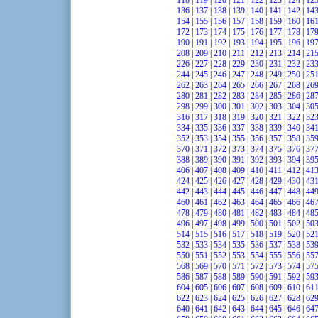
118
|
119
|
120
|
121
|
122
|
123
|
124
|
12
136
|
137
|
138
|
139
|
140
|
141
|
142
|
14
154
|
155
|
156
|
157
|
158
|
159
|
160
|
16
172
|
173
|
174
|
175
|
176
|
177
|
178
|
17
190
|
191
|
192
|
193
|
194
|
195
|
196
|
19
208
|
209
|
210
|
211
|
212
|
213
|
214
|
21
226
|
227
|
228
|
229
|
230
|
231
|
232
|
23
244
|
245
|
246
|
247
|
248
|
249
|
250
|
25
262
|
263
|
264
|
265
|
266
|
267
|
268
|
26
280
|
281
|
282
|
283
|
284
|
285
|
286
|
28
298
|
299
|
300
|
301
|
302
|
303
|
304
|
30
316
|
317
|
318
|
319
|
320
|
321
|
322
|
32
334
|
335
|
336
|
337
|
338
|
339
|
340
|
34
352
|
353
|
354
|
355
|
356
|
357
|
358
|
35
370
|
371
|
372
|
373
|
374
|
375
|
376
|
37
388
|
389
|
390
|
391
|
392
|
393
|
394
|
39
406
|
407
|
408
|
409
|
410
|
411
|
412
|
41
424
|
425
|
426
|
427
|
428
|
429
|
430
|
43
442
|
443
|
444
|
445
|
446
|
447
|
448
|
44
460
|
461
|
462
|
463
|
464
|
465
|
466
|
46
478
|
479
|
480
|
481
|
482
|
483
|
484
|
48
496
|
497
|
498
|
499
|
500
|
501
|
502
|
50
514
|
515
|
516
|
517
|
518
|
519
|
520
|
52
532
|
533
|
534
|
535
|
536
|
537
|
538
|
53
550
|
551
|
552
|
553
|
554
|
555
|
556
|
55
568
|
569
|
570
|
571
|
572
|
573
|
574
|
57
586
|
587
|
588
|
589
|
590
|
591
|
592
|
59
604
|
605
|
606
|
607
|
608
|
609
|
610
|
61
622
|
623
|
624
|
625
|
626
|
627
|
628
|
62
640
|
641
|
642
|
643
|
644
|
645
|
646
|
64