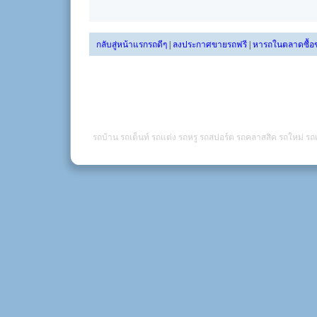
กลับสู่หน้าแรกรถดีๆ
|
ลงประกาศขายรถฟรี
|
หารถในตลาดซื้อ
รถบ้าน รถเต็นท์ รถแต่ง รถหรู รถสปอร์ต รถคลาสสิค รถใหม่ รถเ