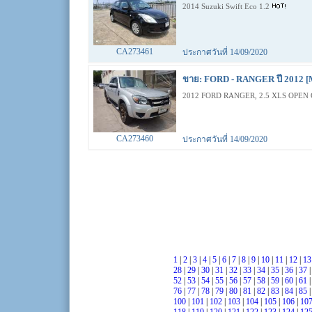
2014 Suzuki Swift Eco 1.2
CA273461
ประกาศวันที่ 14/09/2020
ขาย: FORD - RANGER ปี 2012 [
2012 FORD RANGER, 2.5 XLS OPEN 
CA273460
ประกาศวันที่ 14/09/2020
1
|
2
|
3
|
4
|
5
|
6
|
7
|
8
|
9
|
10
|
11
|
12
|
1
28
|
29
|
30
|
31
|
32
|
33
|
34
|
35
|
36
|
37
52
|
53
|
54
|
55
|
56
|
57
|
58
|
59
|
60
|
61
76
|
77
|
78
|
79
|
80
|
81
|
82
|
83
|
84
|
85
100
|
101
|
102
|
103
|
104
|
105
|
106
|
10