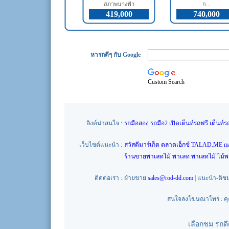
สภาพนางฟ้า
ก...
419,000
740,000
หารถดีๆ กับ Google
Custom Search
ลิงค์น่าสนใจ :
รถมือสอง
รถมือ2
เปิดเต็นท์รถฟรี
เต็นท์ร
เว็บไซต์แนะนำ :
สวัสดีมาร์เก็ต
ตลาดเอ็กซ์
TALAD.ME
m
ร้านขายพาเลทไม้
พาเลท
พาเลทไม้
ไม้
ติดต่อเรา :
ฝ่ายขาย
sales@rod-dd.com
| แนะนำ-ติช
สนใจลงโฆษณาโทร : คุณน
เลือกชม รถด