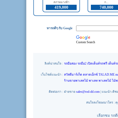
สภาพนางฟ้า
ก...
419,000
740,000
หารถดีๆ กับ Google
Custom Search
ลิงค์น่าสนใจ :
รถมือสอง
รถมือ2
เปิดเต็นท์รถฟรี
เต็นท์ร
เว็บไซต์แนะนำ :
สวัสดีมาร์เก็ต
ตลาดเอ็กซ์
TALAD.ME
m
ร้านขายพาเลทไม้
พาเลท
พาเลทไม้
ไม้
ติดต่อเรา :
ฝ่ายขาย
sales@rod-dd.com
| แนะนำ-ติช
สนใจลงโฆษณาโทร : คุณน
เลือกชม รถด