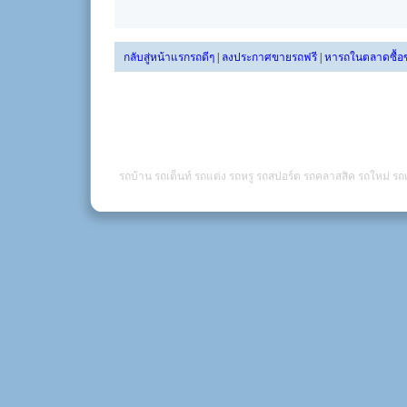
กลับสู่หน้าแรกรถดีๆ
|
ลงประกาศขายรถฟรี
|
หารถในตลาดซื้อ
รถบ้าน รถเต็นท์ รถแต่ง รถหรู รถสปอร์ต รถคลาสสิค รถใหม่ รถเ