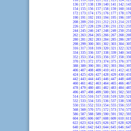
118
|
119
|
120
|
121
|
122
|
123
|
124
|
12
136
|
137
|
138
|
139
|
140
|
141
|
142
|
14
154
|
155
|
156
|
157
|
158
|
159
|
160
|
16
172
|
173
|
174
|
175
|
176
|
177
|
178
|
17
190
|
191
|
192
|
193
|
194
|
195
|
196
|
19
208
|
209
|
210
|
211
|
212
|
213
|
214
|
21
226
|
227
|
228
|
229
|
230
|
231
|
232
|
23
244
|
245
|
246
|
247
|
248
|
249
|
250
|
25
262
|
263
|
264
|
265
|
266
|
267
|
268
|
26
280
|
281
|
282
|
283
|
284
|
285
|
286
|
28
298
|
299
|
300
|
301
|
302
|
303
|
304
|
30
316
|
317
|
318
|
319
|
320
|
321
|
322
|
32
334
|
335
|
336
|
337
|
338
|
339
|
340
|
34
352
|
353
|
354
|
355
|
356
|
357
|
358
|
35
370
|
371
|
372
|
373
|
374
|
375
|
376
|
37
388
|
389
|
390
|
391
|
392
|
393
|
394
|
39
406
|
407
|
408
|
409
|
410
|
411
|
412
|
41
424
|
425
|
426
|
427
|
428
|
429
|
430
|
43
442
|
443
|
444
|
445
|
446
|
447
|
448
|
44
460
|
461
|
462
|
463
|
464
|
465
|
466
|
46
478
|
479
|
480
|
481
|
482
|
483
|
484
|
48
496
|
497
|
498
|
499
|
500
|
501
|
502
|
50
514
|
515
|
516
|
517
|
518
|
519
|
520
|
52
532
|
533
|
534
|
535
|
536
|
537
|
538
|
53
550
|
551
|
552
|
553
|
554
|
555
|
556
|
55
568
|
569
|
570
|
571
|
572
|
573
|
574
|
57
586
|
587
|
588
|
589
|
590
|
591
|
592
|
59
604
|
605
|
606
|
607
|
608
|
609
|
610
|
61
622
|
623
|
624
|
625
|
626
|
627
|
628
|
62
640
|
641
|
642
|
643
|
644
|
645
|
646
|
64