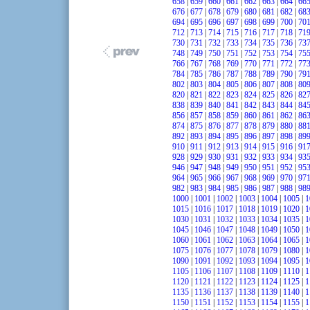
658
|
659
|
660
|
661
|
662
|
663
|
664
|
66
676
|
677
|
678
|
679
|
680
|
681
|
682
|
68
694
|
695
|
696
|
697
|
698
|
699
|
700
|
70
712
|
713
|
714
|
715
|
716
|
717
|
718
|
71
730
|
731
|
732
|
733
|
734
|
735
|
736
|
73
748
|
749
|
750
|
751
|
752
|
753
|
754
|
75
766
|
767
|
768
|
769
|
770
|
771
|
772
|
77
784
|
785
|
786
|
787
|
788
|
789
|
790
|
79
802
|
803
|
804
|
805
|
806
|
807
|
808
|
80
820
|
821
|
822
|
823
|
824
|
825
|
826
|
82
838
|
839
|
840
|
841
|
842
|
843
|
844
|
84
856
|
857
|
858
|
859
|
860
|
861
|
862
|
86
874
|
875
|
876
|
877
|
878
|
879
|
880
|
88
892
|
893
|
894
|
895
|
896
|
897
|
898
|
89
910
|
911
|
912
|
913
|
914
|
915
|
916
|
91
928
|
929
|
930
|
931
|
932
|
933
|
934
|
93
946
|
947
|
948
|
949
|
950
|
951
|
952
|
95
964
|
965
|
966
|
967
|
968
|
969
|
970
|
97
982
|
983
|
984
|
985
|
986
|
987
|
988
|
98
1000
|
1001
|
1002
|
1003
|
1004
|
1005
|
1
1015
|
1016
|
1017
|
1018
|
1019
|
1020
|
1
1030
|
1031
|
1032
|
1033
|
1034
|
1035
|
1
1045
|
1046
|
1047
|
1048
|
1049
|
1050
|
1
1060
|
1061
|
1062
|
1063
|
1064
|
1065
|
1
1075
|
1076
|
1077
|
1078
|
1079
|
1080
|
1
1090
|
1091
|
1092
|
1093
|
1094
|
1095
|
1
1105
|
1106
|
1107
|
1108
|
1109
|
1110
|
1
1120
|
1121
|
1122
|
1123
|
1124
|
1125
|
1
1135
|
1136
|
1137
|
1138
|
1139
|
1140
|
1
1150
|
1151
|
1152
|
1153
|
1154
|
1155
|
1