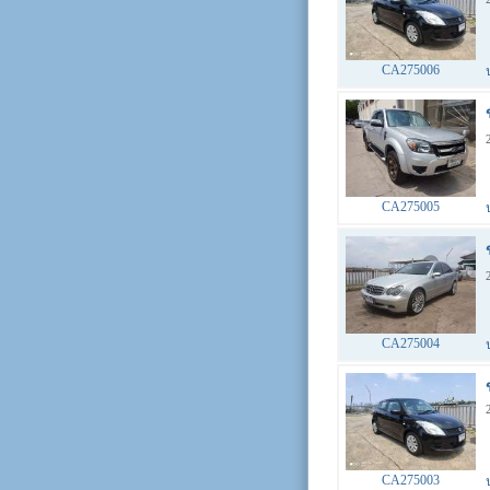
CA275006
CA275005
CA275004
CA275003