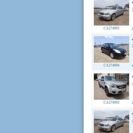
CA274995
CA274994
CA274993