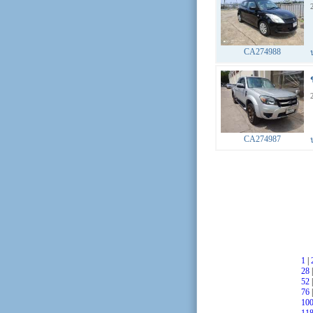
CA274988
CA274987
1
|
28
52
76
10