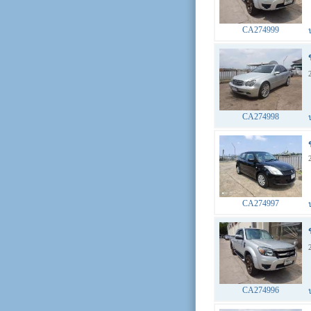
CA274999
CA274998
CA274997
CA274996