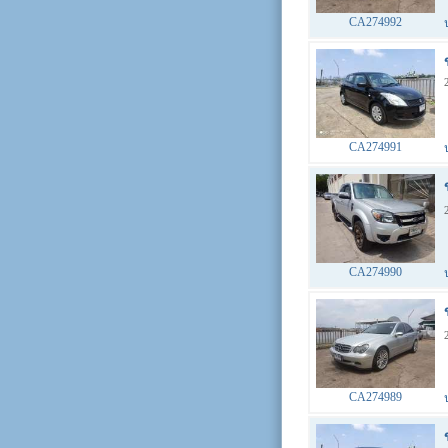
CA274992
CA274991
CA274990
CA274989