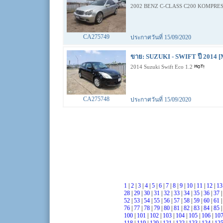
2002 BENZ C-CLASS C200 KOMPRES
CA275749
ประกาศวันที่ 15/09/2020
ขาย: SUZUKI - SWIFT ปี 2014 [
2014 Suzuki Swift Eco 1.2
CA275748
ประกาศวันที่ 15/09/2020
1
|
2
|
3
|
4
|
5
|
6
|
7
|
8
|
9
|
10
|
11
|
12
|
1
28
|
29
|
30
|
31
|
32
|
33
|
34
|
35
|
36
|
37
52
|
53
|
54
|
55
|
56
|
57
|
58
|
59
|
60
|
61
76
|
77
|
78
|
79
|
80
|
81
|
82
|
83
|
84
|
85
100
|
101
|
102
|
103
|
104
|
105
|
106
|
10