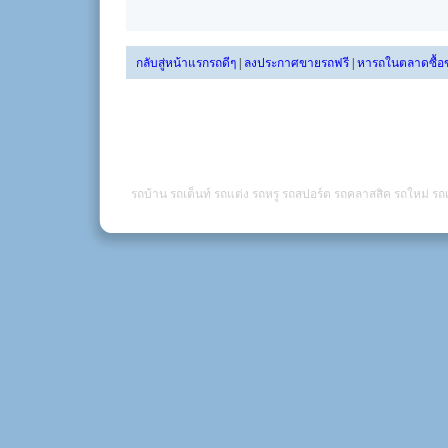
กลับสู่หน้าแรกรถดีๆ
|
ลงประกาศขายรถฟรี
|
หารถในตลาดซื้อ
รถบ้าน รถเต็นท์ รถแต่ง รถหรู รถสปอร์ต รถคลาสสิค รถใหม่ รถเ