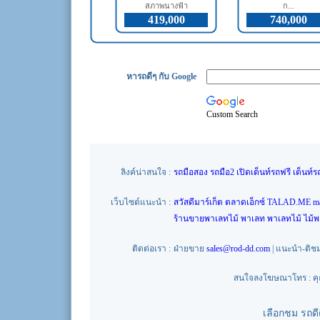
สภาพนางฟ้า
ก...
419,000
740,000
หารถดีๆ กับ Google
Custom Search
ลิงค์น่าสนใจ :
รถมือสอง
รถมือ2
เปิดเต็นท์รถฟรี
เต็นท์ร
เว็บไซต์แนะนำ :
สวัสดีมาร์เก็ต
ตลาดเอ็กซ์
TALAD.ME
m
ร้านขายพาเลทไม้
พาเลท
พาเลทไม้
ไม้
ติดต่อเรา :
ฝ่ายขาย
sales@rod-dd.com
| แนะนำ-ติช
สนใจลงโฆษณาโทร : คุณน
เลือกชม รถด