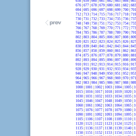
658
|
659
|
660
|
661
|
662
|
663
|
664
|
66
676
|
677
|
678
|
679
|
680
|
681
|
682
|
68
694
|
695
|
696
|
697
|
698
|
699
|
700
|
70
712
|
713
|
714
|
715
|
716
|
717
|
718
|
71
730
|
731
|
732
|
733
|
734
|
735
|
736
|
73
748
|
749
|
750
|
751
|
752
|
753
|
754
|
75
766
|
767
|
768
|
769
|
770
|
771
|
772
|
77
784
|
785
|
786
|
787
|
788
|
789
|
790
|
79
802
|
803
|
804
|
805
|
806
|
807
|
808
|
80
820
|
821
|
822
|
823
|
824
|
825
|
826
|
82
838
|
839
|
840
|
841
|
842
|
843
|
844
|
84
856
|
857
|
858
|
859
|
860
|
861
|
862
|
86
874
|
875
|
876
|
877
|
878
|
879
|
880
|
88
892
|
893
|
894
|
895
|
896
|
897
|
898
|
89
910
|
911
|
912
|
913
|
914
|
915
|
916
|
91
928
|
929
|
930
|
931
|
932
|
933
|
934
|
93
946
|
947
|
948
|
949
|
950
|
951
|
952
|
95
964
|
965
|
966
|
967
|
968
|
969
|
970
|
97
982
|
983
|
984
|
985
|
986
|
987
|
988
|
98
1000
|
1001
|
1002
|
1003
|
1004
|
1005
|
1
1015
|
1016
|
1017
|
1018
|
1019
|
1020
|
1
1030
|
1031
|
1032
|
1033
|
1034
|
1035
|
1
1045
|
1046
|
1047
|
1048
|
1049
|
1050
|
1
1060
|
1061
|
1062
|
1063
|
1064
|
1065
|
1
1075
|
1076
|
1077
|
1078
|
1079
|
1080
|
1
1090
|
1091
|
1092
|
1093
|
1094
|
1095
|
1
1105
|
1106
|
1107
|
1108
|
1109
|
1110
|
1
1120
|
1121
|
1122
|
1123
|
1124
|
1125
|
1
1135
|
1136
|
1137
|
1138
|
1139
|
1140
|
1
1150
|
1151
|
1152
|
1153
|
1154
|
1155
|
1