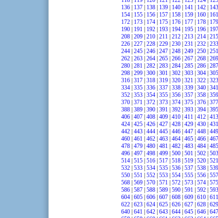
118
|
119
|
120
|
121
|
122
|
123
|
124
|
12
136
|
137
|
138
|
139
|
140
|
141
|
142
|
14
154
|
155
|
156
|
157
|
158
|
159
|
160
|
16
172
|
173
|
174
|
175
|
176
|
177
|
178
|
17
190
|
191
|
192
|
193
|
194
|
195
|
196
|
19
208
|
209
|
210
|
211
|
212
|
213
|
214
|
21
226
|
227
|
228
|
229
|
230
|
231
|
232
|
23
244
|
245
|
246
|
247
|
248
|
249
|
250
|
25
262
|
263
|
264
|
265
|
266
|
267
|
268
|
26
280
|
281
|
282
|
283
|
284
|
285
|
286
|
28
298
|
299
|
300
|
301
|
302
|
303
|
304
|
30
316
|
317
|
318
|
319
|
320
|
321
|
322
|
32
334
|
335
|
336
|
337
|
338
|
339
|
340
|
34
352
|
353
|
354
|
355
|
356
|
357
|
358
|
35
370
|
371
|
372
|
373
|
374
|
375
|
376
|
37
388
|
389
|
390
|
391
|
392
|
393
|
394
|
39
406
|
407
|
408
|
409
|
410
|
411
|
412
|
41
424
|
425
|
426
|
427
|
428
|
429
|
430
|
43
442
|
443
|
444
|
445
|
446
|
447
|
448
|
44
460
|
461
|
462
|
463
|
464
|
465
|
466
|
46
478
|
479
|
480
|
481
|
482
|
483
|
484
|
48
496
|
497
|
498
|
499
|
500
|
501
|
502
|
50
514
|
515
|
516
|
517
|
518
|
519
|
520
|
52
532
|
533
|
534
|
535
|
536
|
537
|
538
|
53
550
|
551
|
552
|
553
|
554
|
555
|
556
|
55
568
|
569
|
570
|
571
|
572
|
573
|
574
|
57
586
|
587
|
588
|
589
|
590
|
591
|
592
|
59
604
|
605
|
606
|
607
|
608
|
609
|
610
|
61
622
|
623
|
624
|
625
|
626
|
627
|
628
|
62
640
|
641
|
642
|
643
|
644
|
645
|
646
|
64