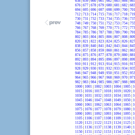
658
|
659
|
660
|
661
|
662
|
663
|
664
|
66
676
|
677
|
678
|
679
|
680
|
681
|
682
|
68
694
|
695
|
696
|
697
|
698
|
699
|
700
|
70
712
|
713
|
714
|
715
|
716
|
717
|
718
|
71
730
|
731
|
732
|
733
|
734
|
735
|
736
|
73
748
|
749
|
750
|
751
|
752
|
753
|
754
|
75
766
|
767
|
768
|
769
|
770
|
771
|
772
|
77
784
|
785
|
786
|
787
|
788
|
789
|
790
|
79
802
|
803
|
804
|
805
|
806
|
807
|
808
|
80
820
|
821
|
822
|
823
|
824
|
825
|
826
|
82
838
|
839
|
840
|
841
|
842
|
843
|
844
|
84
856
|
857
|
858
|
859
|
860
|
861
|
862
|
86
874
|
875
|
876
|
877
|
878
|
879
|
880
|
88
892
|
893
|
894
|
895
|
896
|
897
|
898
|
89
910
|
911
|
912
|
913
|
914
|
915
|
916
|
91
928
|
929
|
930
|
931
|
932
|
933
|
934
|
93
946
|
947
|
948
|
949
|
950
|
951
|
952
|
95
964
|
965
|
966
|
967
|
968
|
969
|
970
|
97
982
|
983
|
984
|
985
|
986
|
987
|
988
|
98
1000
|
1001
|
1002
|
1003
|
1004
|
1005
|
1
1015
|
1016
|
1017
|
1018
|
1019
|
1020
|
1
1030
|
1031
|
1032
|
1033
|
1034
|
1035
|
1
1045
|
1046
|
1047
|
1048
|
1049
|
1050
|
1
1060
|
1061
|
1062
|
1063
|
1064
|
1065
|
1
1075
|
1076
|
1077
|
1078
|
1079
|
1080
|
1
1090
|
1091
|
1092
|
1093
|
1094
|
1095
|
1
1105
|
1106
|
1107
|
1108
|
1109
|
1110
|
1
1120
|
1121
|
1122
|
1123
|
1124
|
1125
|
1
1135
|
1136
|
1137
|
1138
|
1139
|
1140
|
1
1150
|
1151
|
1152
|
1153
|
1154
|
1155
|
1