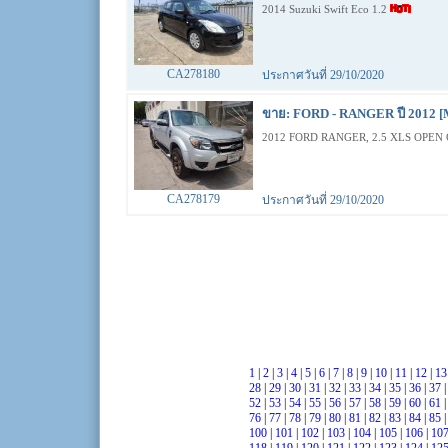
2014 Suzuki Swift Eco 1.2
CA278180
ประกาศวันที่ 29/10/2020
ขาย: FORD - RANGER ปี 2012 [
2012 FORD RANGER, 2.5 XLS OPEN 
CA278179
ประกาศวันที่ 29/10/2020
1
|
2
|
3
|
4
|
5
|
6
|
7
|
8
|
9
|
10
|
11
|
12
|
1
28
|
29
|
30
|
31
|
32
|
33
|
34
|
35
|
36
|
37
52
|
53
|
54
|
55
|
56
|
57
|
58
|
59
|
60
|
61
76
|
77
|
78
|
79
|
80
|
81
|
82
|
83
|
84
|
85
100
|
101
|
102
|
103
|
104
|
105
|
106
|
10