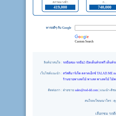
สภาพนางฟ้า
ก...
419,000
740,000
หารถดีๆ กับ Google
Custom Search
ลิงค์น่าสนใจ :
รถมือสอง
รถมือ2
เปิดเต็นท์รถฟรี
เต็นท์ร
เว็บไซต์แนะนำ :
สวัสดีมาร์เก็ต
ตลาดเอ็กซ์
TALAD.ME
m
ร้านขายพาเลทไม้
พาเลท
พาเลทไม้
ไม้
ติดต่อเรา :
ฝ่ายขาย
sales@rod-dd.com
| แนะนำ-ติช
สนใจลงโฆษณาโทร : คุณน
เลือกชม รถด