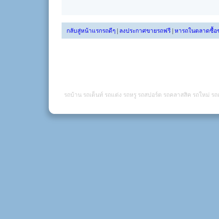
กลับสู่หน้าแรกรถดีๆ
|
ลงประกาศขายรถฟรี
|
หารถในตลาดซื้อ
รถบ้าน รถเต็นท์ รถแต่ง รถหรู รถสปอร์ต รถคลาสสิค รถใหม่ รถเ