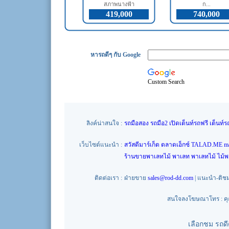
สภาพนางฟ้า
ก...
419,000
740,000
หารถดีๆ กับ Google
Custom Search
ลิงค์น่าสนใจ :
รถมือสอง
รถมือ2
เปิดเต็นท์รถฟรี
เต็นท์ร
เว็บไซต์แนะนำ :
สวัสดีมาร์เก็ต
ตลาดเอ็กซ์
TALAD.ME
m
ร้านขายพาเลทไม้
พาเลท
พาเลทไม้
ไม้
ติดต่อเรา :
ฝ่ายขาย
sales@rod-dd.com
| แนะนำ-ติช
สนใจลงโฆษณาโทร : คุณน
เลือกชม รถด