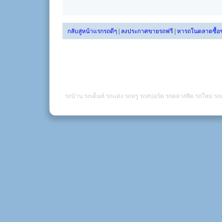
กลับสู่หน้าแรกรถดีๆ
|
ลงประกาศขายรถฟรี
|
หารถในตลาดซื้อ
รถบ้าน รถเต็นท์ รถแต่ง รถหรู รถสปอร์ต รถคลาสสิค รถใหม่ รถเ