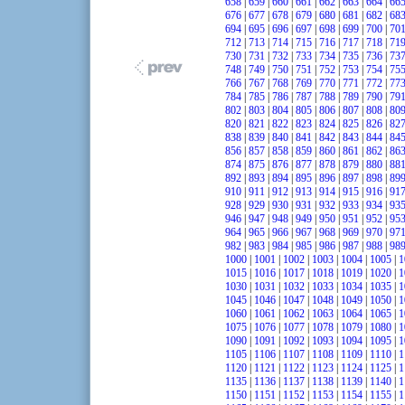
658
|
659
|
660
|
661
|
662
|
663
|
664
|
66
676
|
677
|
678
|
679
|
680
|
681
|
682
|
68
694
|
695
|
696
|
697
|
698
|
699
|
700
|
70
712
|
713
|
714
|
715
|
716
|
717
|
718
|
71
730
|
731
|
732
|
733
|
734
|
735
|
736
|
73
748
|
749
|
750
|
751
|
752
|
753
|
754
|
75
766
|
767
|
768
|
769
|
770
|
771
|
772
|
77
784
|
785
|
786
|
787
|
788
|
789
|
790
|
79
802
|
803
|
804
|
805
|
806
|
807
|
808
|
80
820
|
821
|
822
|
823
|
824
|
825
|
826
|
82
838
|
839
|
840
|
841
|
842
|
843
|
844
|
84
856
|
857
|
858
|
859
|
860
|
861
|
862
|
86
874
|
875
|
876
|
877
|
878
|
879
|
880
|
88
892
|
893
|
894
|
895
|
896
|
897
|
898
|
89
910
|
911
|
912
|
913
|
914
|
915
|
916
|
91
928
|
929
|
930
|
931
|
932
|
933
|
934
|
93
946
|
947
|
948
|
949
|
950
|
951
|
952
|
95
964
|
965
|
966
|
967
|
968
|
969
|
970
|
97
982
|
983
|
984
|
985
|
986
|
987
|
988
|
98
1000
|
1001
|
1002
|
1003
|
1004
|
1005
|
1
1015
|
1016
|
1017
|
1018
|
1019
|
1020
|
1
1030
|
1031
|
1032
|
1033
|
1034
|
1035
|
1
1045
|
1046
|
1047
|
1048
|
1049
|
1050
|
1
1060
|
1061
|
1062
|
1063
|
1064
|
1065
|
1
1075
|
1076
|
1077
|
1078
|
1079
|
1080
|
1
1090
|
1091
|
1092
|
1093
|
1094
|
1095
|
1
1105
|
1106
|
1107
|
1108
|
1109
|
1110
|
1
1120
|
1121
|
1122
|
1123
|
1124
|
1125
|
1
1135
|
1136
|
1137
|
1138
|
1139
|
1140
|
1
1150
|
1151
|
1152
|
1153
|
1154
|
1155
|
1