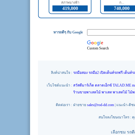
สภาพนางฟ้า
ก...
419,000
740,000
หารถดีๆ กับ Google
Custom Search
ลิงค์น่าสนใจ :
รถมือสอง
รถมือ2
เปิดเต็นท์รถฟรี
เต็นท์ร
เว็บไซต์แนะนำ :
สวัสดีมาร์เก็ต
ตลาดเอ็กซ์
TALAD.ME
m
ร้านขายพาเลทไม้
พาเลท
พาเลทไม้
ไม้
ติดต่อเรา :
ฝ่ายขาย
sales@rod-dd.com
| แนะนำ-ติช
สนใจลงโฆษณาโทร : คุณน
เลือกชม รถด