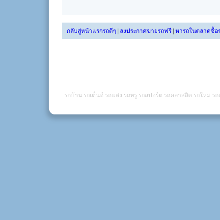
กลับสู่หน้าแรกรถดีๆ
|
ลงประกาศขายรถฟรี
|
หารถในตลาดซื้อ
รถบ้าน รถเต็นท์ รถแต่ง รถหรู รถสปอร์ต รถคลาสสิค รถใหม่ รถเ