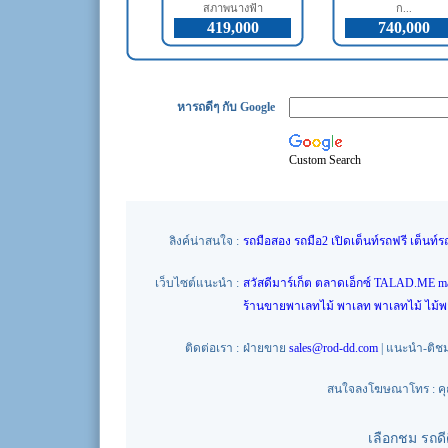
สภาพนางฟ้า
ก...
419,000
740,000
หารถดีๆ กับ Google
Custom Search
ลิงค์น่าสนใจ :
รถมือสอง
รถมือ2
เปิดเต็นท์รถฟรี
เต็นท์ร
เว็บไซต์แนะนำ :
สวัสดีมาร์เก็ต
ตลาดเอ็กซ์
TALAD.ME
m
ร้านขายพาเลทไม้
พาเลท
พาเลทไม้
ไม้
ติดต่อเรา :
ฝ่ายขาย
sales@rod-dd.com
| แนะนำ-ติช
สนใจลงโฆษณาโทร : คุณน
เลือกชม รถด