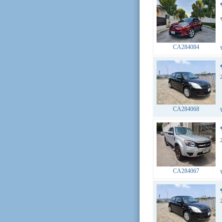
CA284084
CA284068
CA284067