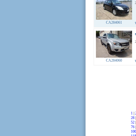
CA284061
CA284060
1
|
28
52
76
10