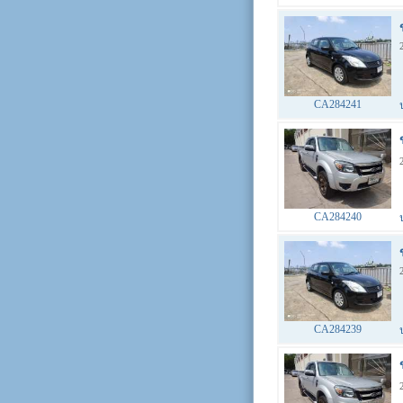
CA284241
CA284240
CA284239