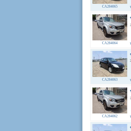
CA284065
CA284064
CA284063
CA284062