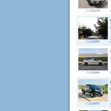
CA284238
CA284096
CA284086
CA284085