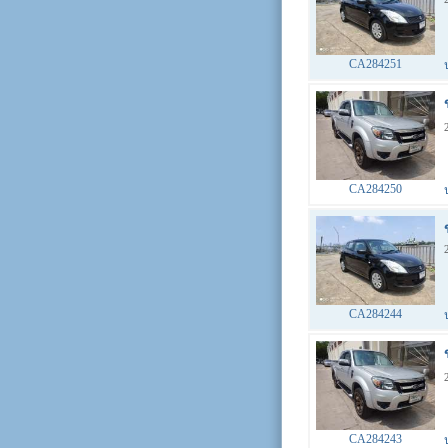
CA284251
CA284250
CA284244
CA284243