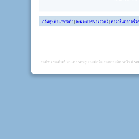
กลับสู่หน้าแรกรถดีๆ
|
ลงประกาศขายรถฟรี
|
หารถในตลาดซื้อ
รถบ้าน รถเต็นท์ รถแต่ง รถหรู รถสปอร์ต รถคลาสสิค รถใหม่ รถเ