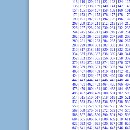
118
|
119
|
120
|
121
|
122
|
123
|
124
|
12
136
|
137
|
138
|
139
|
140
|
141
|
142
|
14
154
|
155
|
156
|
157
|
158
|
159
|
160
|
16
172
|
173
|
174
|
175
|
176
|
177
|
178
|
17
190
|
191
|
192
|
193
|
194
|
195
|
196
|
19
208
|
209
|
210
|
211
|
212
|
213
|
214
|
21
226
|
227
|
228
|
229
|
230
|
231
|
232
|
23
244
|
245
|
246
|
247
|
248
|
249
|
250
|
25
262
|
263
|
264
|
265
|
266
|
267
|
268
|
26
280
|
281
|
282
|
283
|
284
|
285
|
286
|
28
298
|
299
|
300
|
301
|
302
|
303
|
304
|
30
316
|
317
|
318
|
319
|
320
|
321
|
322
|
32
334
|
335
|
336
|
337
|
338
|
339
|
340
|
34
352
|
353
|
354
|
355
|
356
|
357
|
358
|
35
370
|
371
|
372
|
373
|
374
|
375
|
376
|
37
388
|
389
|
390
|
391
|
392
|
393
|
394
|
39
406
|
407
|
408
|
409
|
410
|
411
|
412
|
41
424
|
425
|
426
|
427
|
428
|
429
|
430
|
43
442
|
443
|
444
|
445
|
446
|
447
|
448
|
44
460
|
461
|
462
|
463
|
464
|
465
|
466
|
46
478
|
479
|
480
|
481
|
482
|
483
|
484
|
48
496
|
497
|
498
|
499
|
500
|
501
|
502
|
50
514
|
515
|
516
|
517
|
518
|
519
|
520
|
52
532
|
533
|
534
|
535
|
536
|
537
|
538
|
53
550
|
551
|
552
|
553
|
554
|
555
|
556
|
55
568
|
569
|
570
|
571
|
572
|
573
|
574
|
57
586
|
587
|
588
|
589
|
590
|
591
|
592
|
59
604
|
605
|
606
|
607
|
608
|
609
|
610
|
61
622
|
623
|
624
|
625
|
626
|
627
|
628
|
62
640
|
641
|
642
|
643
|
644
|
645
|
646
|
64