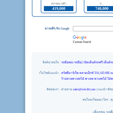
สภาพนางฟ้า
ก...
419,000
740,000
หารถดีๆ กับ Google
Custom Search
ลิงค์น่าสนใจ :
รถมือสอง
รถมือ2
เปิดเต็นท์รถฟรี
เต็นท์ร
เว็บไซต์แนะนำ :
สวัสดีมาร์เก็ต
ตลาดเอ็กซ์
TALAD.ME
m
ร้านขายพาเลทไม้
พาเลท
พาเลทไม้
ไม้
ติดต่อเรา :
ฝ่ายขาย
sales@rod-dd.com
| แนะนำ-ติช
สนใจลงโฆษณาโทร : คุณน
เลือกชม รถด