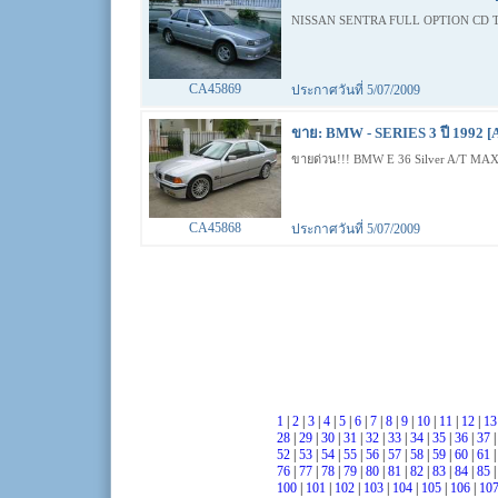
NISSAN SENTRA FULL OPTION CD TV 
CA45869
ประกาศวันที่ 5/07/2009
ขาย: BMW - SERIES 3 ปี 1992 [
ขายด่วน!!! BMW E 36 Silver A/T MAX
CA45868
ประกาศวันที่ 5/07/2009
1
|
2
|
3
|
4
|
5
|
6
|
7
|
8
|
9
|
10
|
11
|
12
|
1
28
|
29
|
30
|
31
|
32
|
33
|
34
|
35
|
36
|
37
52
|
53
|
54
|
55
|
56
|
57
|
58
|
59
|
60
|
61
76
|
77
|
78
|
79
|
80
|
81
|
82
|
83
|
84
|
85
100
|
101
|
102
|
103
|
104
|
105
|
106
|
10