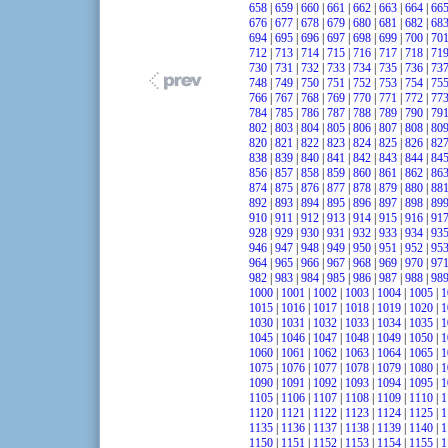
658
|
659
|
660
|
661
|
662
|
663
|
664
|
66
676
|
677
|
678
|
679
|
680
|
681
|
682
|
68
694
|
695
|
696
|
697
|
698
|
699
|
700
|
70
712
|
713
|
714
|
715
|
716
|
717
|
718
|
71
730
|
731
|
732
|
733
|
734
|
735
|
736
|
73
748
|
749
|
750
|
751
|
752
|
753
|
754
|
75
766
|
767
|
768
|
769
|
770
|
771
|
772
|
77
784
|
785
|
786
|
787
|
788
|
789
|
790
|
79
802
|
803
|
804
|
805
|
806
|
807
|
808
|
80
820
|
821
|
822
|
823
|
824
|
825
|
826
|
82
838
|
839
|
840
|
841
|
842
|
843
|
844
|
84
856
|
857
|
858
|
859
|
860
|
861
|
862
|
86
874
|
875
|
876
|
877
|
878
|
879
|
880
|
88
892
|
893
|
894
|
895
|
896
|
897
|
898
|
89
910
|
911
|
912
|
913
|
914
|
915
|
916
|
91
928
|
929
|
930
|
931
|
932
|
933
|
934
|
93
946
|
947
|
948
|
949
|
950
|
951
|
952
|
95
964
|
965
|
966
|
967
|
968
|
969
|
970
|
97
982
|
983
|
984
|
985
|
986
|
987
|
988
|
98
1000
|
1001
|
1002
|
1003
|
1004
|
1005
|
1
1015
|
1016
|
1017
|
1018
|
1019
|
1020
|
1
1030
|
1031
|
1032
|
1033
|
1034
|
1035
|
1
1045
|
1046
|
1047
|
1048
|
1049
|
1050
|
1
1060
|
1061
|
1062
|
1063
|
1064
|
1065
|
1
1075
|
1076
|
1077
|
1078
|
1079
|
1080
|
1
1090
|
1091
|
1092
|
1093
|
1094
|
1095
|
1
1105
|
1106
|
1107
|
1108
|
1109
|
1110
|
1
1120
|
1121
|
1122
|
1123
|
1124
|
1125
|
1
1135
|
1136
|
1137
|
1138
|
1139
|
1140
|
1
1150
|
1151
|
1152
|
1153
|
1154
|
1155
|
1