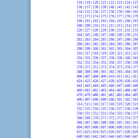
118
|
119
|
120
|
121
|
122
|
123
|
124
|
12
136
|
137
|
138
|
139
|
140
|
141
|
142
|
14
154
|
155
|
156
|
157
|
158
|
159
|
160
|
16
172
|
173
|
174
|
175
|
176
|
177
|
178
|
17
190
|
191
|
192
|
193
|
194
|
195
|
196
|
19
208
|
209
|
210
|
211
|
212
|
213
|
214
|
21
226
|
227
|
228
|
229
|
230
|
231
|
232
|
23
244
|
245
|
246
|
247
|
248
|
249
|
250
|
25
262
|
263
|
264
|
265
|
266
|
267
|
268
|
26
280
|
281
|
282
|
283
|
284
|
285
|
286
|
28
298
|
299
|
300
|
301
|
302
|
303
|
304
|
30
316
|
317
|
318
|
319
|
320
|
321
|
322
|
32
334
|
335
|
336
|
337
|
338
|
339
|
340
|
34
352
|
353
|
354
|
355
|
356
|
357
|
358
|
35
370
|
371
|
372
|
373
|
374
|
375
|
376
|
37
388
|
389
|
390
|
391
|
392
|
393
|
394
|
39
406
|
407
|
408
|
409
|
410
|
411
|
412
|
41
424
|
425
|
426
|
427
|
428
|
429
|
430
|
43
442
|
443
|
444
|
445
|
446
|
447
|
448
|
44
460
|
461
|
462
|
463
|
464
|
465
|
466
|
46
478
|
479
|
480
|
481
|
482
|
483
|
484
|
48
496
|
497
|
498
|
499
|
500
|
501
|
502
|
50
514
|
515
|
516
|
517
|
518
|
519
|
520
|
52
532
|
533
|
534
|
535
|
536
|
537
|
538
|
53
550
|
551
|
552
|
553
|
554
|
555
|
556
|
55
568
|
569
|
570
|
571
|
572
|
573
|
574
|
57
586
|
587
|
588
|
589
|
590
|
591
|
592
|
59
604
|
605
|
606
|
607
|
608
|
609
|
610
|
61
622
|
623
|
624
|
625
|
626
|
627
|
628
|
62
640
|
641
|
642
|
643
|
644
|
645
|
646
|
64