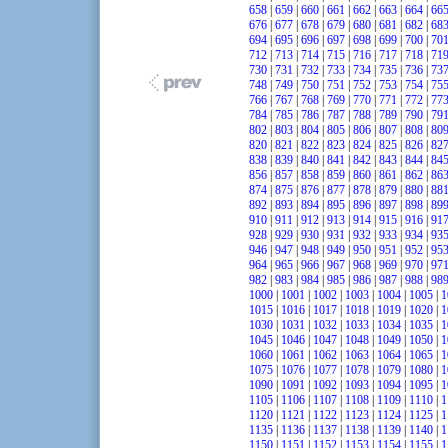
658
|
659
|
660
|
661
|
662
|
663
|
664
|
66
676
|
677
|
678
|
679
|
680
|
681
|
682
|
68
694
|
695
|
696
|
697
|
698
|
699
|
700
|
70
712
|
713
|
714
|
715
|
716
|
717
|
718
|
71
730
|
731
|
732
|
733
|
734
|
735
|
736
|
73
748
|
749
|
750
|
751
|
752
|
753
|
754
|
75
766
|
767
|
768
|
769
|
770
|
771
|
772
|
77
784
|
785
|
786
|
787
|
788
|
789
|
790
|
79
802
|
803
|
804
|
805
|
806
|
807
|
808
|
80
820
|
821
|
822
|
823
|
824
|
825
|
826
|
82
838
|
839
|
840
|
841
|
842
|
843
|
844
|
84
856
|
857
|
858
|
859
|
860
|
861
|
862
|
86
874
|
875
|
876
|
877
|
878
|
879
|
880
|
88
892
|
893
|
894
|
895
|
896
|
897
|
898
|
89
910
|
911
|
912
|
913
|
914
|
915
|
916
|
91
928
|
929
|
930
|
931
|
932
|
933
|
934
|
93
946
|
947
|
948
|
949
|
950
|
951
|
952
|
95
964
|
965
|
966
|
967
|
968
|
969
|
970
|
97
982
|
983
|
984
|
985
|
986
|
987
|
988
|
98
1000
|
1001
|
1002
|
1003
|
1004
|
1005
|
1
1015
|
1016
|
1017
|
1018
|
1019
|
1020
|
1
1030
|
1031
|
1032
|
1033
|
1034
|
1035
|
1
1045
|
1046
|
1047
|
1048
|
1049
|
1050
|
1
1060
|
1061
|
1062
|
1063
|
1064
|
1065
|
1
1075
|
1076
|
1077
|
1078
|
1079
|
1080
|
1
1090
|
1091
|
1092
|
1093
|
1094
|
1095
|
1
1105
|
1106
|
1107
|
1108
|
1109
|
1110
|
1
1120
|
1121
|
1122
|
1123
|
1124
|
1125
|
1
1135
|
1136
|
1137
|
1138
|
1139
|
1140
|
1
1150
|
1151
|
1152
|
1153
|
1154
|
1155
|
1