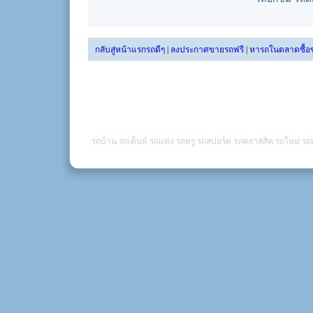
กลับสู่หน้าแรกรถดีๆ
|
ลงประกาศขายรถฟรี
|
หารถในตลาดซื้อ
รถบ้าน รถเต็นท์ รถแต่ง รถหรู รถสปอร์ต รถคลาสสิค รถใหม่ รถเ