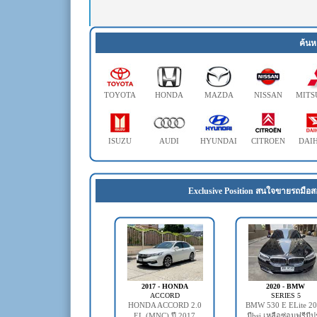
ค้นห
TOYOTA
HONDA
MAZDA
NISSAN
MITS
ISUZU
AUDI
HYUNDAI
CITROEN
DAI
Exclusive Position สนใจขายรถมือส
2017 - HONDA
2020 - BMW
ACCORD
SERIES 5
HONDA ACCORD 2.0
BMW 530 E ELite 2
EL (MNC) ปี 2017
มีbsi เหลือซ่อมฟรีมี