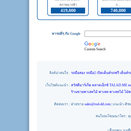
สภาพนางฟ้า
ก...
419,000
740,000
หารถดีๆ กับ Google
Custom Search
ลิงค์น่าสนใจ :
รถมือสอง
รถมือ2
เปิดเต็นท์รถฟรี
เต็นท์ร
เว็บไซต์แนะนำ :
สวัสดีมาร์เก็ต
ตลาดเอ็กซ์
TALAD.ME
m
ร้านขายพาเลทไม้
พาเลท
พาเลทไม้
ไม้
ติดต่อเรา :
ฝ่ายขาย
sales@rod-dd.com
| แนะนำ-ติช
สนใจลงโฆษณาโทร : คุณน
เลือกชม รถด