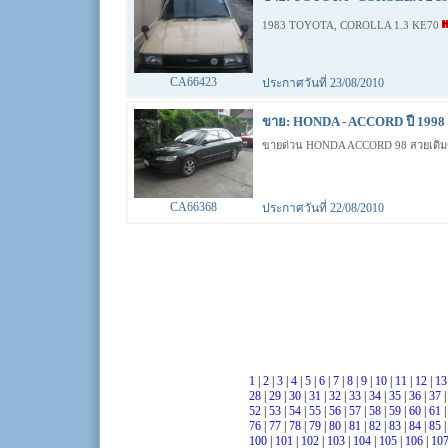
1983 TOYOTA, COROLLA 1.3 KE70
CA66423
ประกาศวันที่ 23/08/2010
ขาย: HONDA - ACCORD ปี 1998 
ขายด่วน HONDA ACCORD 98 สวยเดิมข
CA66368
ประกาศวันที่ 22/08/2010
1
|
2
|
3
|
4
|
5
|
6
|
7
|
8
|
9
|
10
|
11
|
12
|
1
28
|
29
|
30
|
31
|
32
|
33
|
34
|
35
|
36
|
37
52
|
53
|
54
|
55
|
56
|
57
|
58
|
59
|
60
|
61
76
|
77
|
78
|
79
|
80
|
81
|
82
|
83
|
84
|
85
100
|
101
|
102
|
103
|
104
|
105
|
106
|
10