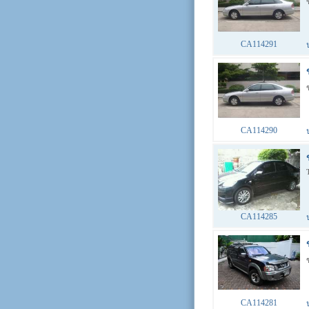
CA114291
CA114290
CA114285
CA114281