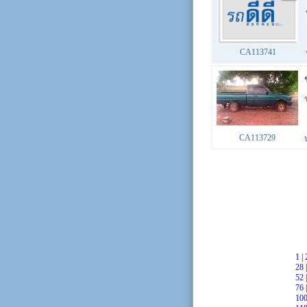
CA113741
CA113729
1
|
28
52
76
10