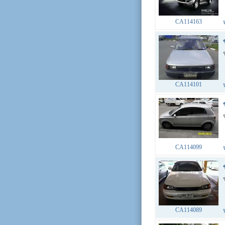
CA114163
CA114101
CA114099
CA114089