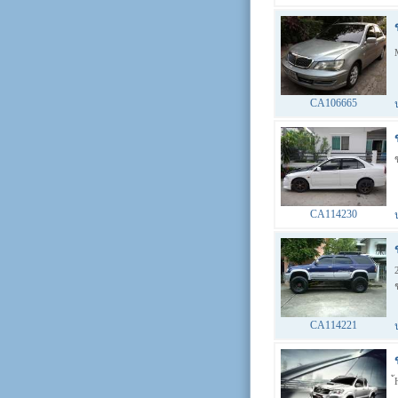
CA106665
CA114230
CA114221