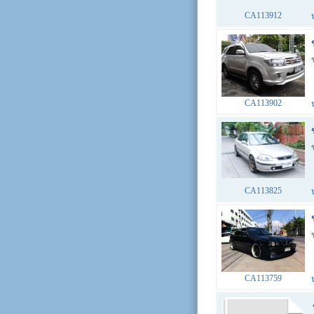
CA113912
CA113902
CA113825
CA113759