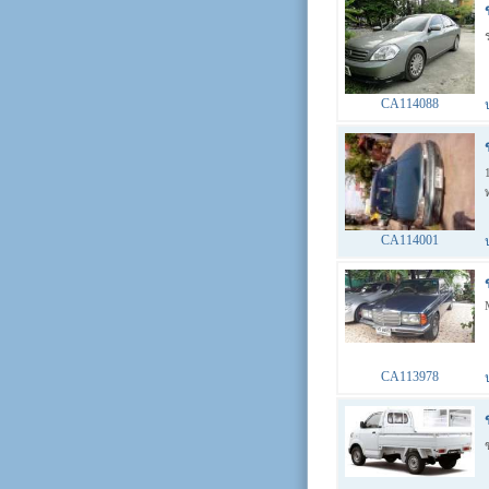
CA114088
CA114001
CA113978