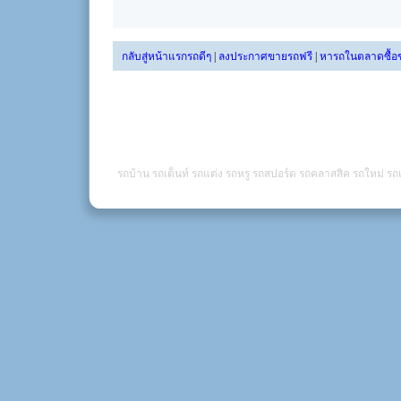
กลับสู่หน้าแรกรถดีๆ
|
ลงประกาศขายรถฟรี
|
หารถในตลาดซื้อ
รถบ้าน รถเต็นท์ รถแต่ง รถหรู รถสปอร์ต รถคลาสสิค รถใหม่ รถเ