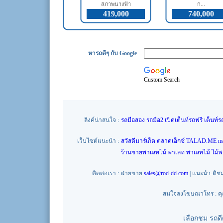
สภาพนางฟ้า
ก...
419,000
740,000
หารถดีๆ กับ Google
Custom Search
ลิงค์น่าสนใจ :
รถมือสอง
รถมือ2
เปิดเต็นท์รถฟรี
เต็นท์ร
เว็บไซต์แนะนำ :
สวัสดีมาร์เก็ต
ตลาดเอ็กซ์
TALAD.ME
m
ร้านขายพาเลทไม้
พาเลท
พาเลทไม้
ไม้
ติดต่อเรา :
ฝ่ายขาย
sales@rod-dd.com
| แนะนำ-ติช
สนใจลงโฆษณาโทร : คุณน
เลือกชม รถด