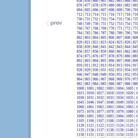
658
|
659
|
660
|
661
|
662
|
663
|
664
|
66
676
|
677
|
678
|
679
|
680
|
681
|
682
|
68
694
|
695
|
696
|
697
|
698
|
699
|
700
|
70
712
|
713
|
714
|
715
|
716
|
717
|
718
|
71
730
|
731
|
732
|
733
|
734
|
735
|
736
|
73
748
|
749
|
750
|
751
|
752
|
753
|
754
|
75
766
|
767
|
768
|
769
|
770
|
771
|
772
|
77
784
|
785
|
786
|
787
|
788
|
789
|
790
|
79
802
|
803
|
804
|
805
|
806
|
807
|
808
|
80
820
|
821
|
822
|
823
|
824
|
825
|
826
|
82
838
|
839
|
840
|
841
|
842
|
843
|
844
|
84
856
|
857
|
858
|
859
|
860
|
861
|
862
|
86
874
|
875
|
876
|
877
|
878
|
879
|
880
|
88
892
|
893
|
894
|
895
|
896
|
897
|
898
|
89
910
|
911
|
912
|
913
|
914
|
915
|
916
|
91
928
|
929
|
930
|
931
|
932
|
933
|
934
|
93
946
|
947
|
948
|
949
|
950
|
951
|
952
|
95
964
|
965
|
966
|
967
|
968
|
969
|
970
|
97
982
|
983
|
984
|
985
|
986
|
987
|
988
|
98
1000
|
1001
|
1002
|
1003
|
1004
|
1005
|
1
1015
|
1016
|
1017
|
1018
|
1019
|
1020
|
1
1030
|
1031
|
1032
|
1033
|
1034
|
1035
|
1
1045
|
1046
|
1047
|
1048
|
1049
|
1050
|
1
1060
|
1061
|
1062
|
1063
|
1064
|
1065
|
1
1075
|
1076
|
1077
|
1078
|
1079
|
1080
|
1
1090
|
1091
|
1092
|
1093
|
1094
|
1095
|
1
1105
|
1106
|
1107
|
1108
|
1109
|
1110
|
1
1120
|
1121
|
1122
|
1123
|
1124
|
1125
|
1
1135
|
1136
|
1137
|
1138
|
1139
|
1140
|
1
1150
|
1151
|
1152
|
1153
|
1154
|
1155
|
1