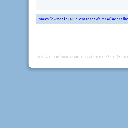
กลับสู่หน้าแรกรถดีๆ
|
ลงประกาศขายรถฟรี
|
หารถในตลาดซื้อ
รถบ้าน รถเต็นท์ รถแต่ง รถหรู รถสปอร์ต รถคลาสสิค รถใหม่ รถเ