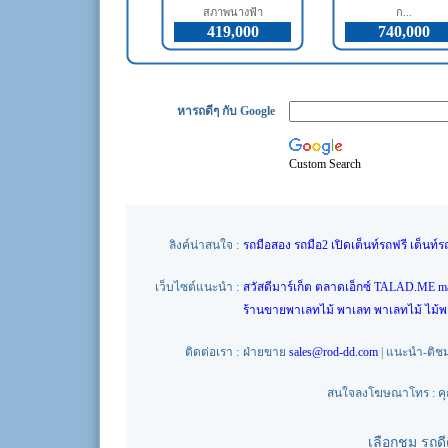
สภาพนางฟ้า
ก...
419,000
740,000
หารถดีๆ กับ Google
Custom Search
ลิงค์น่าสนใจ :
รถมือสอง
รถมือ2
เปิดเต็นท์รถฟรี
เต็นท์ร
เว็บไซต์แนะนำ :
สวัสดีมาร์เก็ต
ตลาดเอ็กซ์
TALAD.ME
m
ร้านขายพาเลทไม้
พาเลท
พาเลทไม้
ไม้
ติดต่อเรา :
ฝ่ายขาย
sales@rod-dd.com
| แนะนำ-ติช
สนใจลงโฆษณาโทร : คุณน
เลือกชม รถด