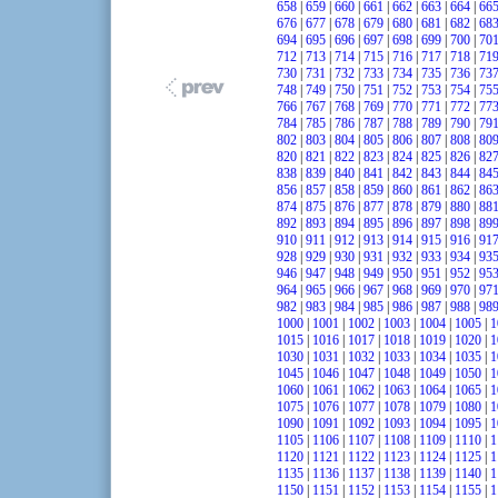
658
|
659
|
660
|
661
|
662
|
663
|
664
|
66
676
|
677
|
678
|
679
|
680
|
681
|
682
|
68
694
|
695
|
696
|
697
|
698
|
699
|
700
|
70
712
|
713
|
714
|
715
|
716
|
717
|
718
|
71
730
|
731
|
732
|
733
|
734
|
735
|
736
|
73
748
|
749
|
750
|
751
|
752
|
753
|
754
|
75
766
|
767
|
768
|
769
|
770
|
771
|
772
|
77
784
|
785
|
786
|
787
|
788
|
789
|
790
|
79
802
|
803
|
804
|
805
|
806
|
807
|
808
|
80
820
|
821
|
822
|
823
|
824
|
825
|
826
|
82
838
|
839
|
840
|
841
|
842
|
843
|
844
|
84
856
|
857
|
858
|
859
|
860
|
861
|
862
|
86
874
|
875
|
876
|
877
|
878
|
879
|
880
|
88
892
|
893
|
894
|
895
|
896
|
897
|
898
|
89
910
|
911
|
912
|
913
|
914
|
915
|
916
|
91
928
|
929
|
930
|
931
|
932
|
933
|
934
|
93
946
|
947
|
948
|
949
|
950
|
951
|
952
|
95
964
|
965
|
966
|
967
|
968
|
969
|
970
|
97
982
|
983
|
984
|
985
|
986
|
987
|
988
|
98
1000
|
1001
|
1002
|
1003
|
1004
|
1005
|
1
1015
|
1016
|
1017
|
1018
|
1019
|
1020
|
1
1030
|
1031
|
1032
|
1033
|
1034
|
1035
|
1
1045
|
1046
|
1047
|
1048
|
1049
|
1050
|
1
1060
|
1061
|
1062
|
1063
|
1064
|
1065
|
1
1075
|
1076
|
1077
|
1078
|
1079
|
1080
|
1
1090
|
1091
|
1092
|
1093
|
1094
|
1095
|
1
1105
|
1106
|
1107
|
1108
|
1109
|
1110
|
1
1120
|
1121
|
1122
|
1123
|
1124
|
1125
|
1
1135
|
1136
|
1137
|
1138
|
1139
|
1140
|
1
1150
|
1151
|
1152
|
1153
|
1154
|
1155
|
1