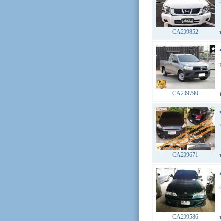
CA209852
CA209790
CA209671
CA209586