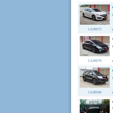
CA209575
CA209570
CA209569