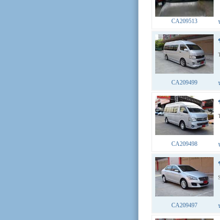
CA209513
CA209499
CA209498
CA209497