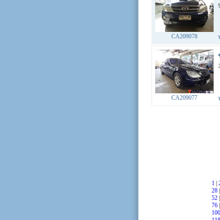
CA209078
CA209077
1
|
28
52
76
10