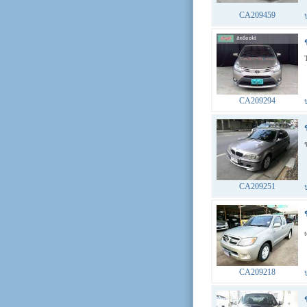
CA209459
CA209294
CA209251
CA209218