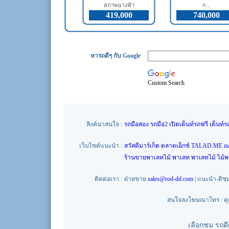
สภาพนางฟ้า
ก...
419,000
740,000
หารถดีๆ กับ Google
Custom Search
ลิงค์น่าสนใจ :
รถมือสอง
รถมือ2
เปิดเต็นท์รถฟรี
เต็นท์ร
เว็บไซต์แนะนำ :
สวัสดีมาร์เก็ต
ตลาดเอ็กซ์
TALAD.ME
m
ร้านขายพาเลทไม้
พาเลท
พาเลทไม้
ไม้
ติดต่อเรา :
ฝ่ายขาย
sales@rod-dd.com
| แนะนำ-ติช
สนใจลงโฆษณาโทร : คุณน
เลือกชม รถด