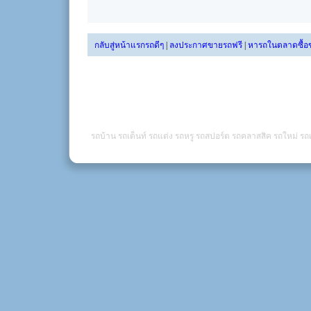
กลับสู่หน้าแรกรถดีๆ
|
ลงประกาศขายรถฟรี
|
หารถในตลาดซื้อ
รถบ้าน รถเต็นท์ รถแต่ง รถหรู รถสปอร์ต รถคลาสสิค รถใหม่ รถเ