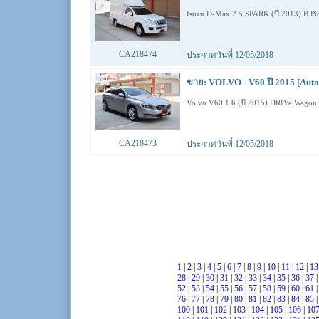
Isuzu D-Max 2.5 SPARK (ปี 2013) B 
CA218474
ประกาศวันที่ 12/05/2018
ขาย: VOLVO - V60 ปี 2015 [Auto
Volvo V60 1.6 (ปี 2015) DRIVe Wago
CA218473
ประกาศวันที่ 12/05/2018
1
|
2
|
3
|
4
|
5
|
6
|
7
|
8
|
9
|
10
|
11
|
12
|
1
28
|
29
|
30
|
31
|
32
|
33
|
34
|
35
|
36
|
37
52
|
53
|
54
|
55
|
56
|
57
|
58
|
59
|
60
|
61
76
|
77
|
78
|
79
|
80
|
81
|
82
|
83
|
84
|
85
100
|
101
|
102
|
103
|
104
|
105
|
106
|
10