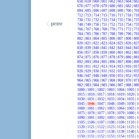
658
|
659
|
660
|
661
|
662
|
663
|
664
|
66
676
|
677
|
678
|
679
|
680
|
681
|
682
|
68
694
|
695
|
696
|
697
|
698
|
699
|
700
|
70
712
|
713
|
714
|
715
|
716
|
717
|
718
|
71
730
|
731
|
732
|
733
|
734
|
735
|
736
|
73
748
|
749
|
750
|
751
|
752
|
753
|
754
|
75
766
|
767
|
768
|
769
|
770
|
771
|
772
|
77
784
|
785
|
786
|
787
|
788
|
789
|
790
|
79
802
|
803
|
804
|
805
|
806
|
807
|
808
|
80
820
|
821
|
822
|
823
|
824
|
825
|
826
|
82
838
|
839
|
840
|
841
|
842
|
843
|
844
|
84
856
|
857
|
858
|
859
|
860
|
861
|
862
|
86
874
|
875
|
876
|
877
|
878
|
879
|
880
|
88
892
|
893
|
894
|
895
|
896
|
897
|
898
|
89
910
|
911
|
912
|
913
|
914
|
915
|
916
|
91
928
|
929
|
930
|
931
|
932
|
933
|
934
|
93
946
|
947
|
948
|
949
|
950
|
951
|
952
|
95
964
|
965
|
966
|
967
|
968
|
969
|
970
|
97
982
|
983
|
984
|
985
|
986
|
987
|
988
|
98
1000
|
1001
|
1002
|
1003
|
1004
|
1005
|
1
1015
|
1016
|
1017
|
1018
|
1019
|
1020
|
1
1030
|
1031
|
1032
|
1033
|
1034
|
1035
|
1
1045
|
1046
|
1047
|
1048
|
1049
|
1050
|
1
1060
|
1061
|
1062
|
1063
|
1064
|
1065
|
1
1075
|
1076
|
1077
|
1078
|
1079
|
1080
|
1
1090
|
1091
|
1092
|
1093
|
1094
|
1095
|
1
1105
|
1106
|
1107
|
1108
|
1109
|
1110
|
1
1120
|
1121
|
1122
|
1123
|
1124
|
1125
|
1
1135
|
1136
|
1137
|
1138
|
1139
|
1140
|
1
1150
|
1151
|
1152
|
1153
|
1154
|
1155
|
1