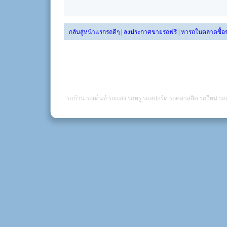
กลับสู่หน้าแรกรถดีๆ
|
ลงประกาศขายรถฟรี
|
หารถในตลาดซื้อ
รถบ้าน รถเต็นท์ รถแต่ง รถหรู รถสปอร์ต รถคลาสสิค รถใหม่ รถเ