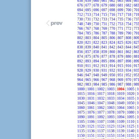
658
|
659
|
660
|
661
|
662
|
663
|
664
|
66
676
|
677
|
678
|
679
|
680
|
681
|
682
|
68
694
|
695
|
696
|
697
|
698
|
699
|
700
|
70
712
|
713
|
714
|
715
|
716
|
717
|
718
|
71
730
|
731
|
732
|
733
|
734
|
735
|
736
|
73
748
|
749
|
750
|
751
|
752
|
753
|
754
|
75
766
|
767
|
768
|
769
|
770
|
771
|
772
|
77
784
|
785
|
786
|
787
|
788
|
789
|
790
|
79
802
|
803
|
804
|
805
|
806
|
807
|
808
|
80
820
|
821
|
822
|
823
|
824
|
825
|
826
|
82
838
|
839
|
840
|
841
|
842
|
843
|
844
|
84
856
|
857
|
858
|
859
|
860
|
861
|
862
|
86
874
|
875
|
876
|
877
|
878
|
879
|
880
|
88
892
|
893
|
894
|
895
|
896
|
897
|
898
|
89
910
|
911
|
912
|
913
|
914
|
915
|
916
|
91
928
|
929
|
930
|
931
|
932
|
933
|
934
|
93
946
|
947
|
948
|
949
|
950
|
951
|
952
|
95
964
|
965
|
966
|
967
|
968
|
969
|
970
|
97
982
|
983
|
984
|
985
|
986
|
987
|
988
|
98
1000
|
1001
|
1002
|
1003
|
1004
|
1005
|
1
1015
|
1016
|
1017
|
1018
|
1019
|
1020
|
1
1030
|
1031
|
1032
|
1033
|
1034
|
1035
|
1
1045
|
1046
|
1047
|
1048
|
1049
|
1050
|
1
1060
|
1061
|
1062
|
1063
|
1064
|
1065
|
1
1075
|
1076
|
1077
|
1078
|
1079
|
1080
|
1
1090
|
1091
|
1092
|
1093
|
1094
|
1095
|
1
1105
|
1106
|
1107
|
1108
|
1109
|
1110
|
1
1120
|
1121
|
1122
|
1123
|
1124
|
1125
|
1
1135
|
1136
|
1137
|
1138
|
1139
|
1140
|
1
1150
|
1151
|
1152
|
1153
|
1154
|
1155
|
1