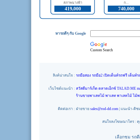
สภาพนางฟ้า
ก...
419,000
740,000
หารถดีๆ กับ Google
Custom Search
ลิงค์น่าสนใจ :
รถมือสอง
รถมือ2
เปิดเต็นท์รถฟรี
เต็นท์ร
เว็บไซต์แนะนำ :
สวัสดีมาร์เก็ต
ตลาดเอ็กซ์
TALAD.ME
m
ร้านขายพาเลทไม้
พาเลท
พาเลทไม้
ไม้
ติดต่อเรา :
ฝ่ายขาย
sales@rod-dd.com
| แนะนำ-ติช
สนใจลงโฆษณาโทร : คุณน
เลือกชม รถด