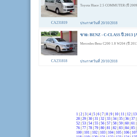
Toyota Hiace 2.5 COMMUTER (ปี 20
CA231819
ประกาศวันที่ 20/10/2018
ขาย: BENZ - C-CLASS ปี 2013 [
Mercedes-Benz C200 1.8 W204 (ปี 201
CA231818
ประกาศวันที่ 20/10/2018
1
|
2
|
3
|
4
|
5
|
6
|
7
|
8
|
9
|
10
|
11
|
12
|
1
28
|
29
|
30
|
31
|
32
|
33
|
34
|
35
|
36
|
37
52
|
53
|
54
|
55
|
56
|
57
|
58
|
59
|
60
|
61
76
|
77
|
78
|
79
|
80
|
81
|
82
|
83
|
84
|
85
100
|
101
|
102
|
103
|
104
|
105
|
106
|
10