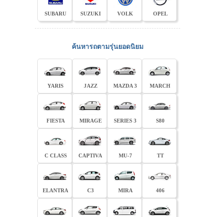
SUBARU
SUZUKI
VOLK
OPEL
ค้นหารถตามรุ่นยอดนิยม
YARIS
JAZZ
MAZDA 3
MARCH
FIESTA
MIRAGE
SERIES 3
S80
C CLASS
CAPTIVA
MU-7
TT
ELANTRA
C3
MIRA
406