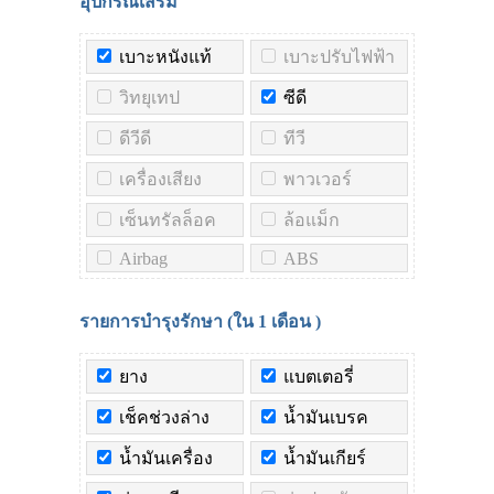
อุปกรณ์เสริม
เบาะหนังแท้
เบาะปรับไฟฟ้า
วิทยุเทป
ซีดี
ดีวีดี
ทีวี
เครื่องเสียง
พาวเวอร์
เซ็นทรัลล็อค
ล้อแม็ก
Airbag
ABS
รายการบำรุงรักษา (ใน
1 เดือน
)
ยาง
แบตเตอรี่
เช็คช่วงล่าง
น้ำมันเบรค
น้ำมันเครื่อง
น้ำมันเกียร์