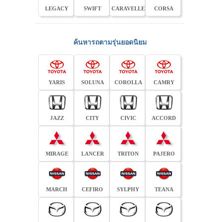
LEGACY
SWIFT
CARAVELLE
CORSA
ค้นหารถตามรุ่นยอดนิยม
YARIS
SOLUNA
COROLLA
CAMRY
JAZZ
CITY
CIVIC
ACCORD
MIRAGE
LANCER
TRITON
PAJERO
MARCH
CEFIRO
SYLPHY
TEANA