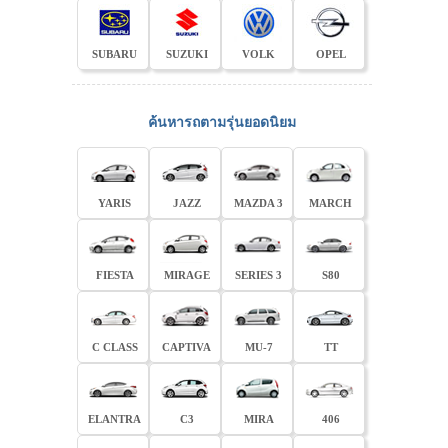
SUBARU
SUZUKI
VOLK
OPEL
ค้นหารถตามรุ่นยอดนิยม
YARIS
JAZZ
MAZDA 3
MARCH
FIESTA
MIRAGE
SERIES 3
S80
C CLASS
CAPTIVA
MU-7
TT
ELANTRA
C3
MIRA
406