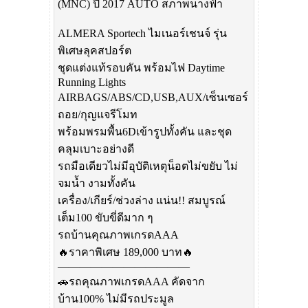
(MNC) ปี 2017 AUTO สภาพนางฟ้า
ALMERA Sportech ไมเนอร์เชนจ์ รุ่น
พิเศษลุคสปอร์ต
ชุดแต่งแท้รอบคัน พร้อมไฟ Daytime
Running Lights
AIRBAGS/ABS/CD,USB,AUX/เซ็นเซอร์
ถอย/กุญแจรีโมท
พร้อมพรมพื้น6Dเข้ารูปทั้งคัน และชุด
คลุมเบาะอย่างดี
รถมือเดียวไม่มีอุบัติเหตุน็อตไม่ขยับ ไม่
จมน้ำ งามทั้งคัน
เครื่อง/เกียร์/ช่วงล่าง แน่น!! สมบูรณ์
เต็ม100 ขับขี่ดีมาก ๆ
รถบ้านคุณภาพเกรดAAA
🔥ราคาพิเศษ 189,000 บาท🔥
————————————
🚗รถคุณภาพเกรดAAA คัดจาก
บ้าน100% ไม่มีรถประมูล