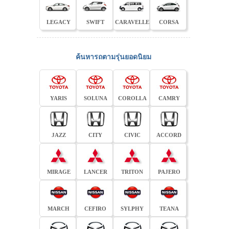
LEGACY
SWIFT
CARAVELLE
CORSA
ค้นหารถตามรุ่นยอดนิยม
YARIS
SOLUNA
COROLLA
CAMRY
JAZZ
CITY
CIVIC
ACCORD
MIRAGE
LANCER
TRITON
PAJERO
MARCH
CEFIRO
SYLPHY
TEANA