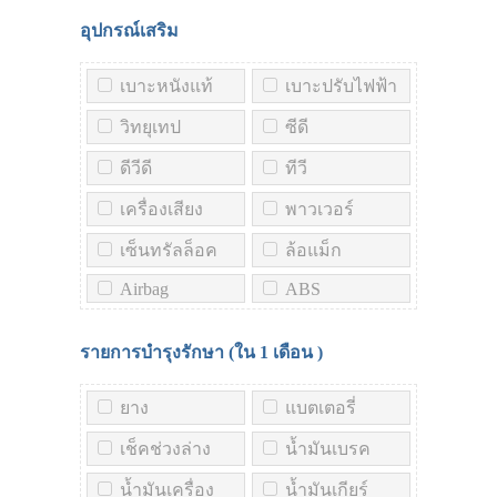
อุปกรณ์เสริม
เบาะหนังแท้
เบาะปรับไฟฟ้า
วิทยุเทป
ซีดี
ดีวีดี
ทีวี
เครื่องเสียง
พาวเวอร์
เซ็นทรัลล็อค
ล้อแม็ก
Airbag
ABS
รายการบำรุงรักษา (ใน
1 เดือน
)
ยาง
แบตเตอรี่
เช็คช่วงล่าง
น้ำมันเบรค
น้ำมันเครื่อง
น้ำมันเกียร์