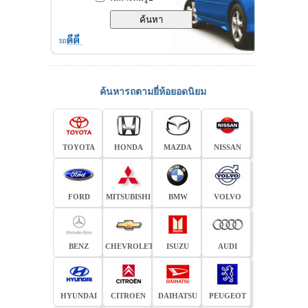
ค้นหารถตามยี่ห้อยอดนิยม
TOYOTA
HONDA
MAZDA
NISSAN
FORD
MITSUBISHI
BMW
VOLVO
BENZ
CHEVROLET
ISUZU
AUDI
HYUNDAI
CITROEN
DAIHATSU
PEUGEOT