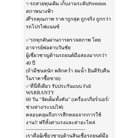
✨รถสวยทุนเดิม เก็บงานระดับPremium
สภาพนางฟ้า
🌈รถคุณภาพ ราคาถูกสุด ถูกจริง ถูกกว่า
รถโปรไฟแนนซ์
✅รถทุกคันผ่านการตรวจสภาพ โดย
อาจารย์พ่อดาบวันชัย
ผู้เชี่ยวชาญด้านรถยนต์มือสองมากกว่า
40 ปี
(ถ้ามีชนหนัก พลิกคว่ำ จมน้ำ ยินดีรับคืน
ในราคาซื้อขาย)
✅ที่นี่ที่เดียว รับประกันแบบ Full
WARRANTY
60 วัน "จัดเต็มทั้งคัน" (เครื่อง/เกียร์/แอร์/
ช่วงล่าง/ระบบไฟ)
คลอบคลุมถึงการสึกหลอจากการใช้
งาน!! ฟรีทั้งค่าแรงและค่าอะไหล่
————————————
เราคือผู้เชี่ยวชาญด้านสินเชื่อรถยนต์มือ