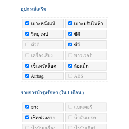
อุปกรณ์เสริม
เบาะหนังแท้
เบาะปรับไฟฟ้า
วิทยุ เทป
ซีดี
ดีวีดี
ทีวี
เครื่องเสียง
พาวเวอร์
เซ็นทรัลล็อค
ล้อแม็ก
Airbag
ABS
รายการบำรุงรักษา (ใน
1 เดือน
)
ยาง
แบตเตอรี่
เช็คช่วงล่าง
น้ำมันเบรค
น้ำมันเครื่อง
น้ำมันเกียร์