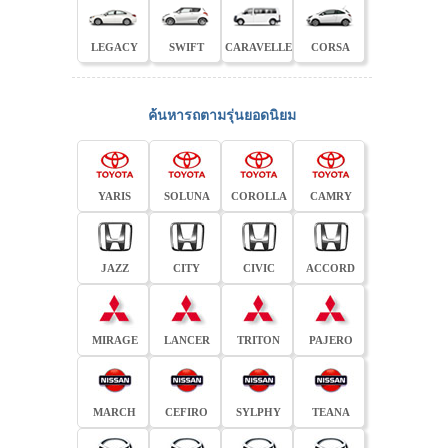
LEGACY
SWIFT
CARAVELLE
CORSA
ค้นหารถตามรุ่นยอดนิยม
YARIS
SOLUNA
COROLLA
CAMRY
JAZZ
CITY
CIVIC
ACCORD
MIRAGE
LANCER
TRITON
PAJERO
MARCH
CEFIRO
SYLPHY
TEANA