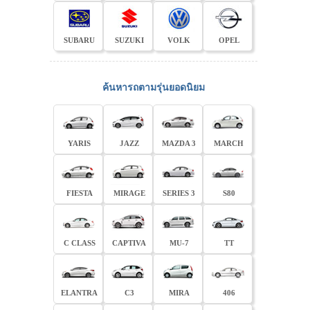
SUBARU
SUZUKI
VOLK
OPEL
ค้นหารถตามรุ่นยอดนิยม
YARIS
JAZZ
MAZDA 3
MARCH
FIESTA
MIRAGE
SERIES 3
S80
C CLASS
CAPTIVA
MU-7
TT
ELANTRA
C3
MIRA
406