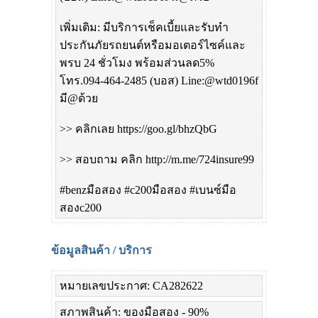
เพิ่มเติม: มีบริการเช็คเบี้ยและรับทำ
ประกันภัยรถยนต์หรือมอเตอร์ไซค์และ
พรบ 24 ชั่วโมง พร้อมส่วนลด5%
โทร.094-464-2485 (บอส) Line:@wtd0196f
มี@ด้วย
>> คลิกเลย https://goo.gl/bhzQbG
>> สอบถาม คลิก http://m.me/724insure99
#benzมือสอง #c200มือสอง #เบนซ์มือ
สองc200
ข้อมูลสินค้า / บริการ
หมายเลขประกาศ: CA282622
สภาพสินค้า: ของมือสอง - 90%