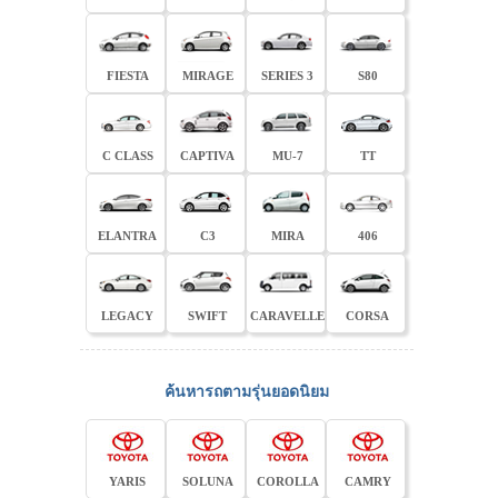
FIESTA
MIRAGE
SERIES 3
S80
C CLASS
CAPTIVA
MU-7
TT
ELANTRA
C3
MIRA
406
LEGACY
SWIFT
CARAVELLE
CORSA
ค้นหารถตามรุ่นยอดนิยม
YARIS
SOLUNA
COROLLA
CAMRY