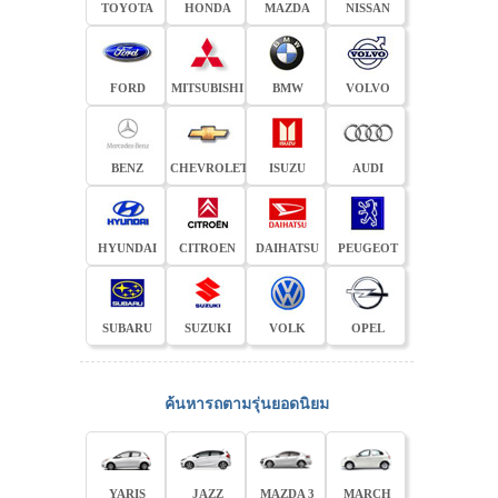
TOYOTA
HONDA
MAZDA
NISSAN
FORD
MITSUBISHI
BMW
VOLVO
BENZ
CHEVROLET
ISUZU
AUDI
HYUNDAI
CITROEN
DAIHATSU
PEUGEOT
SUBARU
SUZUKI
VOLK
OPEL
ค้นหารถตามรุ่นยอดนิยม
YARIS
JAZZ
MAZDA 3
MARCH